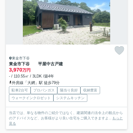
東金市下谷
東金市下谷 平屋中古戸建
3,970
万円
- / 110.55㎡ / 3LDK /築4年
外房線「大網」駅 徒歩79分
駐車2台可
プロパンガス
陽当り良好
収納豊富
ウォークインクロゼット
システムキッチン
当店では、単なる物件のご紹介ではなく、建築関連の法令上の観点から
のアドバイスなど、お客様がより良い住宅をご購入できますよ...
もっと
見る