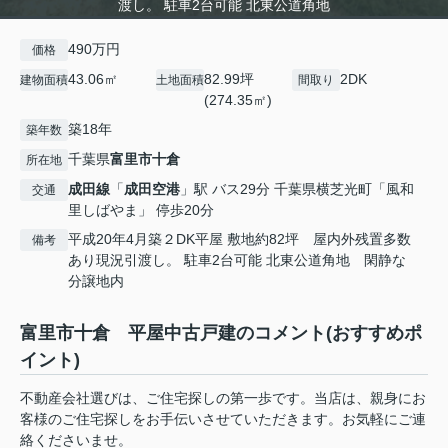
渡し。 駐車2台可能 北東公道角地
490万円
価格
43.06㎡
82.99坪
2DK
建物面積
土地面積
間取り
(274.35㎡)
築18年
築年数
千葉県
富里市
十倉
所在地
成田線
「
成田空港
」駅 バス29分 千葉県横芝光町「風和
交通
里しばやま」 停歩20分
平成20年4月築２DK平屋 敷地約82坪 屋内外残置多数
備考
あり現況引渡し。 駐車2台可能 北東公道角地 閑静な
分譲地内
富里市十倉 平屋中古戸建のコメント(おすすめポ
イント)
不動産会社選びは、ご住宅探しの第一歩です。当店は、親身にお
客様のご住宅探しをお手伝いさせていただきます。お気軽にご連
絡くださいませ。