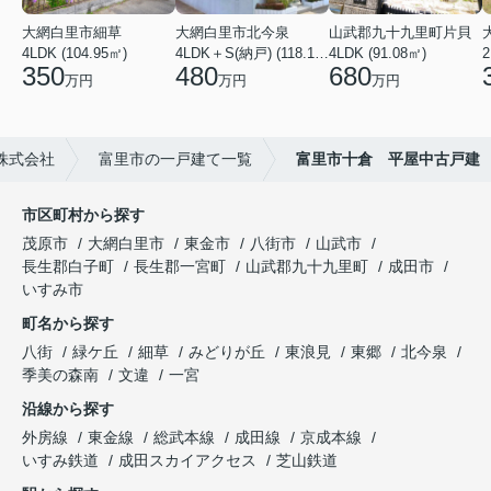
大網白里市細草
大網白里市北今泉
山武郡九十九里町片貝
4LDK (104.95㎡)
4LDK＋S(納戸) (118.13㎡)
4LDK (91.08㎡)
350
480
680
万円
万円
万円
株式会社
富里市の一戸建て一覧
富里市十倉 平屋中古戸建
市区町村から探す
茂原市
大網白里市
東金市
八街市
山武市
長生郡白子町
長生郡一宮町
山武郡九十九里町
成田市
いすみ市
町名から探す
八街
緑ケ丘
細草
みどりが丘
東浪見
東郷
北今泉
季美の森南
文違
一宮
沿線から探す
外房線
東金線
総武本線
成田線
京成本線
いすみ鉄道
成田スカイアクセス
芝山鉄道