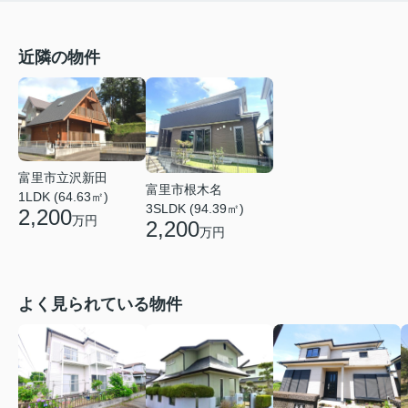
近隣の物件
富里市立沢新田
富里市根木名
1LDK (64.63㎡)
3SLDK (94.39㎡)
2,200
万円
2,200
万円
よく見られている物件