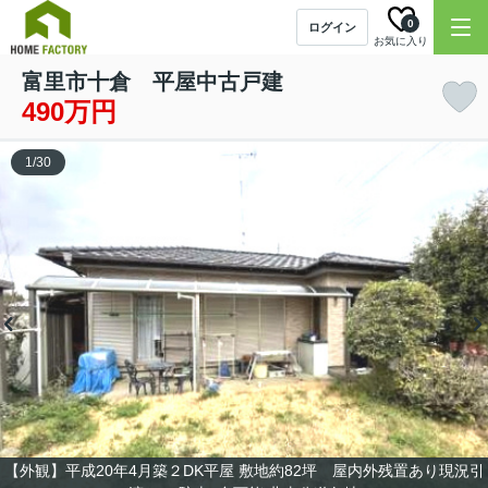
0
ログイン
お気に入り
富里市十倉 平屋中古戸建
490万円
1
/
30
【外観】平成20年4月築２DK平屋 敷地約82坪 屋内外残置あり現況引