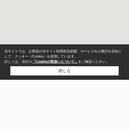
当サイトでは、お客様の当サイト利用状況把握、サービス向上検討を目的と
して、クッキー（Cookie）を使用しています。
詳しくは、当社の
「Cookieの取扱いについて」
をご確認ください。
閉じる
新築・中古
指定しない
新築
中
市区町村から探す
古
茂原市
大網白里市
東金市
八街市
山武市
長生郡白子町
長生郡一宮町
山武郡九十九里町
成田市
価格
いすみ市
～