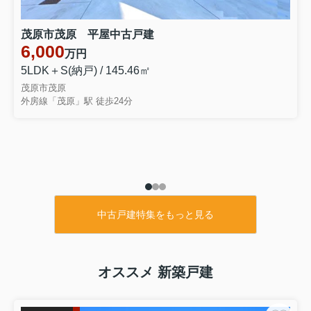
千葉県長生郡長生村本郷
外房線 八積駅 徒歩41分
物件詳細へ
茂原市茂原 平屋中古戸建
内装リフォーム令和8年8月 平成18年11月築タマホーム
6,000
万円
施工 ３SLDK 車4台可能 閑静な分譲地内
5LDK＋S(納戸) / 145.46㎡
茂原市茂原
2026.08.07
外房線「茂原」駅 徒歩24分
茂原市早野 中古戸建
千葉県茂原市早野
外房線 茂原駅 徒歩15分
物件詳細へ
敷地約83坪 都市ガス上下水 水害歴無し ４SLDK 車4台可
能 茂原市立茂原小学校徒歩約14分
中古戸建特集をもっと見る
オススメ 新築戸建