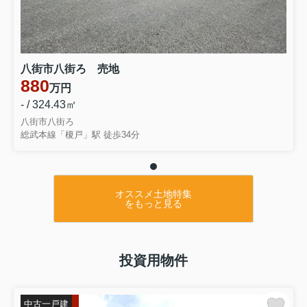
八街市八街ろ 売地
880
万円
- / 324.43㎡
八街市八街ろ
総武本線「榎戸」駅 徒歩34分
オススメ土地特集
をもっと見る
投資用物件
中古一戸建