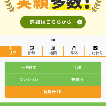
エリア
沿線
地図
学区
こだわり
一戸建て
土地
マンション
投資用
賃貸居住用