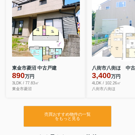
東金市菱沼 中古戸建
八街市八街ほ 中
890
3,400
万円
万円
3LDK / 77.83㎡
4LDK / 102.26㎡
東金市菱沼
八街市八街ほ
売買おすすめ物件の一覧
をもっと見る