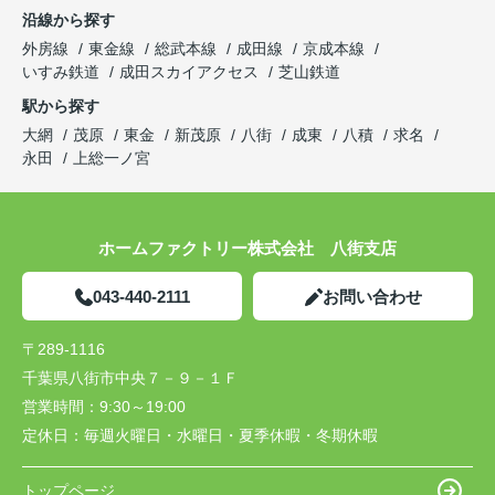
沿線から探す
外房線
東金線
総武本線
成田線
京成本線
いすみ鉄道
成田スカイアクセス
芝山鉄道
駅から探す
大網
茂原
東金
新茂原
八街
成東
八積
求名
永田
上総一ノ宮
ホームファクトリー株式会社 八街支店
043-440-2111
お問い合わせ
〒289-1116
千葉県八街市中央７－９－１Ｆ
営業時間：
9:30～19:00
定休日：
毎週火曜日・水曜日・夏季休暇・冬期休暇
トップページ