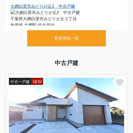
大網白里市みどりが丘2 中古戸建
千葉県大網白里市みどりが丘２丁目
外房線 大網駅 徒歩35分
物件詳細へ
内装リフォーム令和8年8月 都市ガス上下水 セキスイハ
更新情報一覧
ウス施工 軽量鉄骨 車2台 閑静な分譲地内
2026.08.08
中古戸建
大網白里市みどりが丘2 平屋中古戸建
千葉県大網白里市みどりが丘２丁目
中古一戸建
NEW
外房線 大網駅 徒歩37分
物件詳細へ
平成26年1月築 4SLDK平屋 車3台可能 リビング約20帖
カーポート付 都市ガス上下水
2026.08.08
長生村本郷 中古戸建