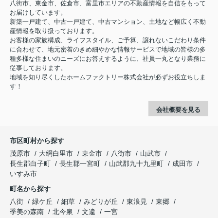
八街市、東金市、佐倉市、富里市エリアの不動産情報を自信をもって
お届けしています。
新築一戸建て、中古一戸建て、中古マンション、土地など幅広く不動
産情報を取り扱っております。
お客様の家族構成、ライフスタイル、ご予算、譲れないこだわり条件
に合わせて、地元密着のきめ細やかな情報サービスで地域の皆様の多
種多様な住まいのニーズにお答えするように、社員一丸となり業務に
従事しております。
地域を知り尽くしたホームファクトリー株式会社が必ずお役立ちしま
す！
会社概要を見る
市区町村から探す
茂原市
大網白里市
東金市
八街市
山武市
長生郡白子町
長生郡一宮町
山武郡九十九里町
成田市
いすみ市
町名から探す
八街
緑ケ丘
細草
みどりが丘
東浪見
東郷
季美の森南
北今泉
文違
一宮