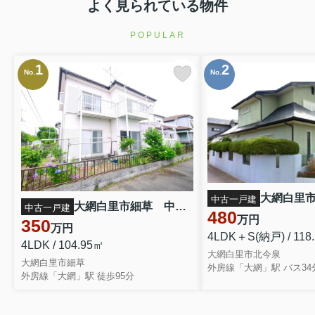
よく見られている物件
POPULAR
1
2
No.
No.
中古一戸建
大網白里市細草 中古戸建
中古一戸建
480
万円
350
万円
4LDK＋S(納戸) / 118
4LDK / 104.95㎡
大網白里市北今泉
大網白里市細草
外房線「大網」駅 徒歩95分