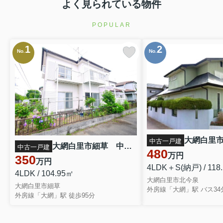
よく見られている物件
POPULAR
1
2
No.
No.
中古一戸建
大網白里市細草 中古戸建
中古一戸建
480
万円
350
万円
4LDK＋S(納戸) / 118
4LDK / 104.95㎡
大網白里市北今泉
大網白里市細草
外房線「大網」駅 徒歩95分