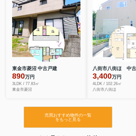
東金市菱沼 中古戸建
八街市八街ほ 中
890
3,400
万円
万円
3LDK / 77.83㎡
4LDK / 102.26㎡
東金市菱沼
八街市八街ほ
売買おすすめ物件の一覧
をもっと見る