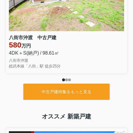
千葉県富里市根木名
成田線 成田駅 徒歩78分
物件詳細へ
内装リフォーム令和8年7月 ４LDK リビング約16帖 富
里市立根木名小学校徒歩約10分 本下水 閑静な分譲地内
八街市沖渡 中古戸建
2026.07.27
580
万円
成田市並木町 中古戸建
4DK＋S(納戸) / 98.61㎡
千葉県成田市並木町
八街市沖渡
京成本線 公津の杜駅 徒歩27分
総武本線「八街」駅 徒歩25分
物件詳細へ
内装リフォーム令和8年8月上旬完了予定 ４LDK 都市ガ
ス上下水 閑静な分譲地内
中古戸建特集をもっと見る
オススメ 新築戸建