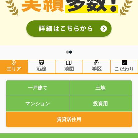
エリア
沿線
地図
学区
こだわり
一戸建て
土地
マンション
投資用
賃貸居住用