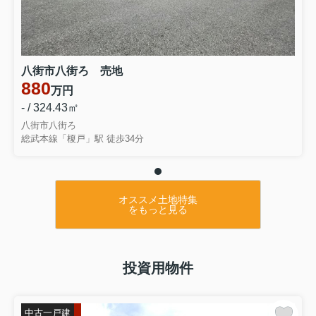
八街市八街ろ 売地
880
万円
- / 324.43㎡
八街市八街ろ
総武本線「榎戸」駅 徒歩34分
オススメ土地特集
をもっと見る
投資用物件
中古一戸建