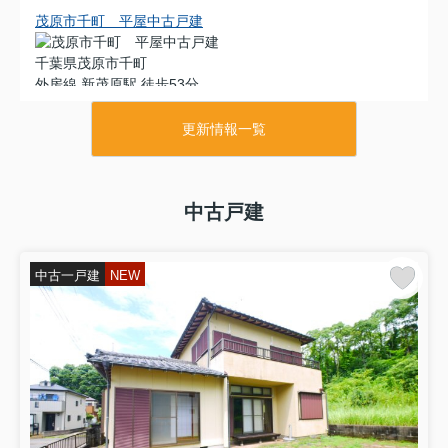
茂原市千町 平屋中古戸建
千葉県茂原市千町
外房線 新茂原駅 徒歩53分
物件詳細へ
平成10年9月築 ４DK平屋 自然豊かな閑静な立地 スーパ
更新情報一覧
ーカスミ徒歩約24分
2026.08.06
中古戸建
茂原市高師 中古戸建
千葉県茂原市高師
中古一戸建
NEW
外房線 茂原駅 徒歩22分
物件詳細へ
平成15年3月築4SLDK 駐車3台可能 都市ガス上下水 ス
ーパーカスミ徒歩約6分 JR外房線茂原駅徒歩約22分
2026.08.01
富里市根木名 中古戸建