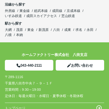
沿線から探す
外房線
東金線
総武本線
成田線
京成本線
いすみ鉄道
成田スカイアクセス
芝山鉄道
駅から探す
大網
茂原
東金
新茂原
八街
成東
求名
永田
八積
本納
ホームファクトリー株式会社 八街支店
043-440-2111
お問い合わせ
〒289-1116
千葉県八街市中央７－９－１Ｆ
営業時間：
9:30～19:00
定休日：
毎週火曜日・水曜日・夏季休暇・冬期休暇
トップページ