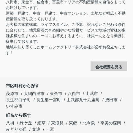
八街市、東金市、佐倉市、富里市エリアの不動産情報を自信をもって
お届けしています。
新築一戸建て、中古一戸建て、中古マンション、土地など幅広く不動
産情報を取り扱っております。
お客様の家族構成、ライフスタイル、ご予算、譲れないこだわり条件
に合わせて、地元密着のきめ細やかな情報サービスで地域の皆様の多
種多様な住まいのニーズにお答えするように、社員一丸となり業務に
従事しております。
地域を知り尽くしたホームファクトリー株式会社が必ずお役立ちしま
す！
会社概要を見る
市区町村から探す
茂原市
大網白里市
東金市
八街市
山武市
長生郡白子町
長生郡一宮町
山武郡九十九里町
成田市
いすみ市
町名から探す
八街
緑ケ丘
細草
東浪見
東郷
北今泉
季美の森南
みどりが丘
文違
一宮