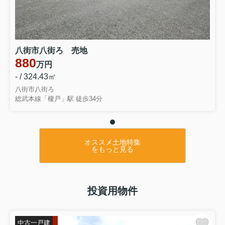
八街市八街ろ 売地
880
万円
- / 324.43㎡
八街市八街ろ
総武本線「榎戸」駅 徒歩34分
オススメ土地特集
をもっと見る
投資用物件
中古一戸建