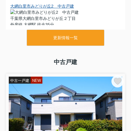
大網白里市みどりが丘2 中古戸建
千葉県大網白里市みどりが丘２丁目
外房線 大網駅 徒歩35分
物件詳細へ
内装リフォーム令和8年8月 都市ガス上下水 セキスイハ
更新情報一覧
ウス施工 軽量鉄骨 車2台 閑静な分譲地内
2026.08.08
中古戸建
大網白里市みどりが丘2 平屋中古戸建
千葉県大網白里市みどりが丘２丁目
中古一戸建
NEW
外房線 大網駅 徒歩37分
物件詳細へ
平成26年1月築 4SLDK平屋 車3台可能 リビング約20帖
カーポート付 都市ガス上下水
2026.08.08
長生村本郷 中古戸建