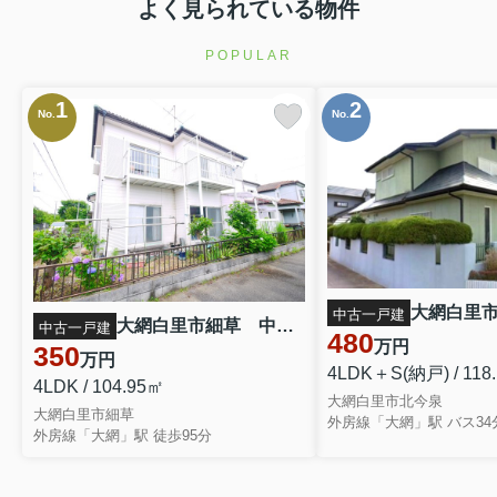
よく見られている物件
POPULAR
1
2
No.
No.
中古一戸建
大網白里市細草 中古戸建
中古一戸建
480
万円
350
万円
4LDK＋S(納戸) / 118
4LDK / 104.95㎡
大網白里市北今泉
大網白里市細草
外房線「大網」駅 徒歩95分