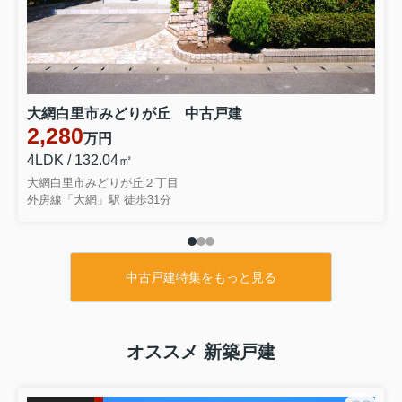
千葉県長生郡長生村本郷
外房線 八積駅 徒歩41分
物件詳細へ
内装リフォーム令和8年8月 平成18年11月築タマホーム
施工 ３SLDK 車4台可能 閑静な分譲地内
大網白里市みどりが丘 中古戸建
2026.08.07
2,280
万円
茂原市早野 中古戸建
4LDK / 132.04㎡
千葉県茂原市早野
大網白里市みどりが丘２丁目
外房線 茂原駅 徒歩15分
外房線「大網」駅 徒歩31分
物件詳細へ
敷地約83坪 都市ガス上下水 水害歴無し ４SLDK 車4台可
能 茂原市立茂原小学校徒歩約14分
中古戸建特集をもっと見る
オススメ 新築戸建