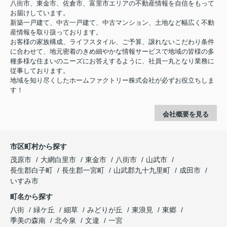
八街市、東金市、佐倉市、富里市エリアの不動産情報を自信をもって
お届けしています。
新築一戸建て、中古一戸建て、中古マンション、土地など幅広く不動
産情報を取り扱っております。
お客様の家族構成、ライフスタイル、ご予算、譲れないこだわり条件
に合わせて、地元密着のきめ細やかな情報サービスで地域の皆様の多
種多様な住まいのニーズにお答えするように、社員一丸となり業務に
従事しております。
地域を知り尽くしたホームファクトリー株式会社が必ずお役立ちしま
す！
会社概要を見る
市区町村から探す
茂原市
大網白里市
東金市
八街市
山武市
長生郡白子町
長生郡一宮町
山武郡九十九里町
成田市
いすみ市
町名から探す
八街
緑ケ丘
細草
みどりが丘
東浪見
東郷
季美の森南
北今泉
文違
一宮