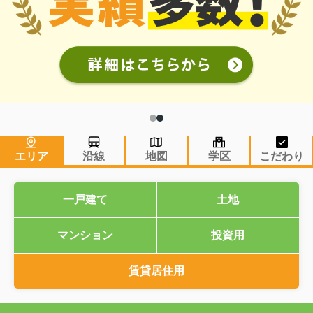
エリア
沿線
地図
学区
こだわり
一戸建て
土地
マンション
投資用
賃貸居住用