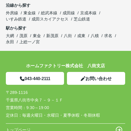
沿線から探す
外房線
東金線
総武本線
成田線
京成本線
いすみ鉄道
成田スカイアクセス
芝山鉄道
駅から探す
大網
茂原
東金
新茂原
八街
成東
八積
求名
永田
上総一ノ宮
ホームファクトリー株式会社 八街支店
043-440-2111
お問い合わせ
〒289-1116
千葉県八街市中央７－９－１Ｆ
営業時間：
9:30～19:00
定休日：
毎週火曜日・水曜日・夏季休暇・冬期休暇
トップページ