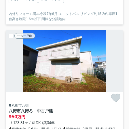
内外リフォーム済み令和7年6月 ユニットバス リビング約15.2帖 車庫1
台高さ制限1.6m以下 閑静な分譲地内
中古一戸建
八街市八街
八街市八街ろ 中古戸建
950
万円
- / 123.31㎡ / 4LDK /築34年