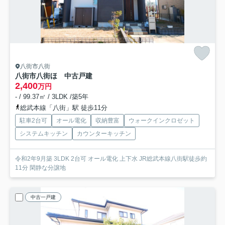
八街市八街
八街市八街ほ 中古戸建
2,400
万円
- / 99.37㎡ / 3LDK /築5年
総武本線「八街」駅 徒歩11分
駐車2台可
オール電化
収納豊富
ウォークインクロゼット
システムキッチン
カウンターキッチン
令和2年9月築 3LDK 2台可 オール電化 上下水 JR総武本線八街駅徒歩約
11分 閑静な分譲地
中古一戸建