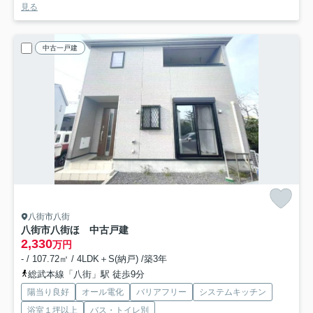
見る
中古一戸建
八街市八街
八街市八街ほ 中古戸建
2,330
万円
- / 107.72㎡ / 4LDK＋S(納戸) /築3年
総武本線「八街」駅 徒歩9分
陽当り良好
オール電化
バリアフリー
システムキッチン
浴室１坪以上
バス・トイレ別