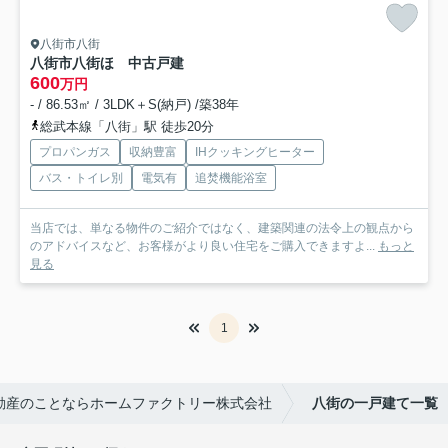
八街市八街
八街市八街ほ 中古戸建
600
万円
- / 86.53㎡ / 3LDK＋S(納戸) /築38年
総武本線「八街」駅 徒歩20分
プロパンガス
収納豊富
IHクッキングヒーター
バス・トイレ別
電気有
追焚機能浴室
当店では、単なる物件のご紹介ではなく、建築関連の法令上の観点から
のアドバイスなど、お客様がより良い住宅をご購入できますよ...
もっと
見る
1
動産のことならホームファクトリー株式会社
八街の一戸建て一覧