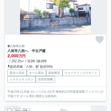
八街市八街
八街市八街へ 中古戸建
2,000
万円
- / 152.25㎡ / 3LDK /築18年
総武本線「八街」駅 徒歩54分
陽当り良好
オール電化
収納豊富
ウォークインクロゼット
システムキッチン
浴室乾燥機
平成19年11月築 ガレージ1台 2台可 敷地約110坪家庭菜園 ドックランが
可能です オール電化 閑静な分譲地内
中古一戸建