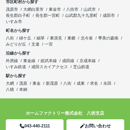
市区町村から探す
茂原市
大網白里市
東金市
八街市
山武市
長生郡白子町
長生郡一宮町
山武郡九十九里町
成田市
いすみ市
町名から探す
八街
緑ケ丘
細草
東浪見
東郷
北今泉
季美の森南
みどりが丘
文違
一宮
沿線から探す
外房線
東金線
総武本線
成田線
京成本線
いすみ鉄道
成田スカイアクセス
芝山鉄道
駅から探す
大網
茂原
東金
新茂原
八街
成東
求名
永田
八積
本納
ホームファクトリー株式会社 八街支店
043-440-2111
お問い合わせ