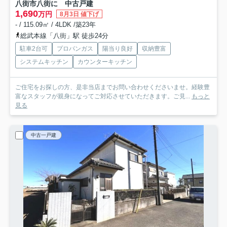
八街市八街に 中古戸建
1,690
万円
8月3日 値下げ
- / 115.09㎡ / 4LDK /築23年
総武本線「八街」駅 徒歩24分
駐車2台可
プロパンガス
陽当り良好
収納豊富
システムキッチン
カウンターキッチン
ご住宅をお探しの方、是非当店までお問い合わせくださいませ。経験豊
富なスタッフが親身になってご対応させていただきます。ご見...
もっと
見る
中古一戸建