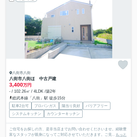
八街市八街
八街市八街ほ 中古戸建
3,400
万円
- / 102.26㎡ / 4LDK /築2年
総武本線「八街」駅 徒歩15分
駐車2台可
プロパンガス
陽当り良好
バリアフリー
システムキッチン
カウンターキッチン
ご住宅をお探しの方、是非当店までお問い合わせくださいませ。経験豊
富なスタッフが親身になってご対応させていただきます。ご見...
もっと