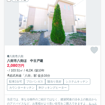
八街市八街
八街市八街ほ 中古戸建
2,080
万円
- / 103.51㎡ / 4LDK /築10年
総武本線「八街」駅 徒歩16分
駐車2台可
プロパンガス
陽当り良好
システムキッチン
カウンターキッチン
IHクッキングヒーター
当店では、単なる物件のご紹介ではなく、建築関連の法令上の観点から
のアドバイスなど、お客様がより良い住宅をご購入できますよ...
もっと