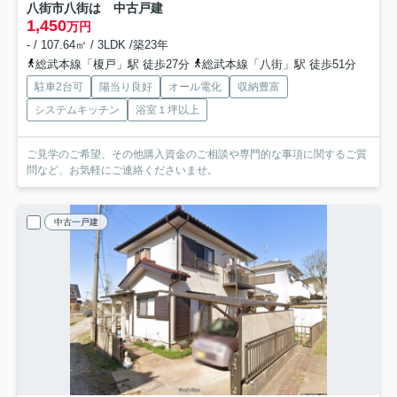
八街市八街は 中古戸建
1,450
万円
- / 107.64㎡ / 3LDK /築23年
総武本線「榎戸」駅 徒歩27分
総武本線「八街」駅 徒歩51分
駐車2台可
陽当り良好
オール電化
収納豊富
システムキッチン
浴室１坪以上
ご見学のご希望、その他購入資金のご相談や専門的な事項に関するご質
問など、お気軽にご連絡くださいませ。
中古一戸建