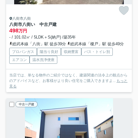
八街市八街
八街市八街い 中古戸建
498
万円
- / 101.02㎡ / 5LDK＋S(納戸) /築35年
総武本線「八街」駅 徒歩39分
総武本線「榎戸」駅 徒歩49分
プロパンガス
陽当り良好
収納豊富
バス・トイレ別
エアコン
温水洗浄便座
当店では、単なる物件のご紹介ではなく、建築関連の法令上の観点から
のアドバイスなど、お客様がより良い住宅をご購入できますよ...
もっと
見る
中古一戸建