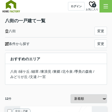
0
ログイン
お気に入り
八街の一戸建て一覧
八街
変更
条件から探す
変更
おすすめのエリア
八街
/
緑ケ丘
/
細草
/
東浪見
/
東郷
/
北今泉
/
季美の森南
/
みどりが丘
/
文違
/
一宮
12
件
中古一戸建