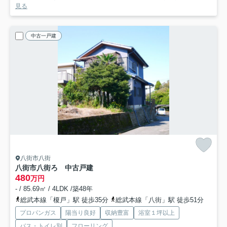
見る
中古一戸建
八街市八街
八街市八街ろ 中古戸建
480
万円
- / 85.69㎡ / 4LDK /築48年
総武本線「榎戸」駅 徒歩35分
総武本線「八街」駅 徒歩51分
プロパンガス
陽当り良好
収納豊富
浴室１坪以上
バス・トイレ別
フローリング