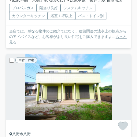
総武本線「八街」駅 徒歩61分
総武本線「榎戸」駅 徒歩42分
プロパンガス
陽当り良好
システムキッチン
カウンターキッチン
浴室１坪以上
バス・トイレ別
当店では、単なる物件のご紹介ではなく、建築関連の法令上の観点から
のアドバイスなど、お客様がより良い住宅をご購入できますよ...
もっと
見る
中古一戸建
八街市八街