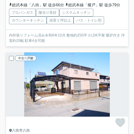
総武本線「八街」駅 徒歩66分
総武本線「榎戸」駅 徒歩79分
プロパンガス
陽当り良好
システムキッチン
カウンターキッチン
浴室１坪以上
バス・トイレ別
内外装リフォーム済み令和6年10月 敷地約250坪３LDK平家 暖炉付き 洋
室約20帖 駐車4台可能
中古一戸建
八街市八街