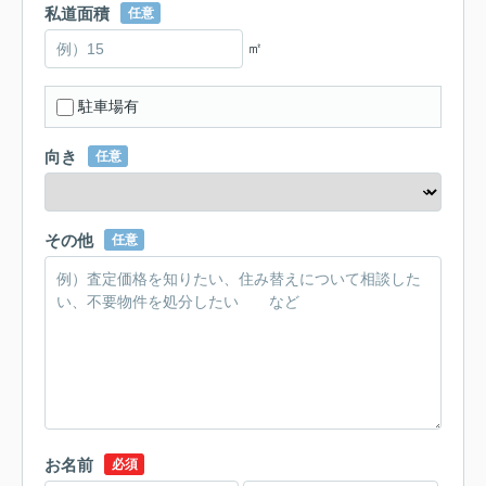
私道面積
任意
㎡
駐車場有
向き
任意
その他
任意
お名前
必須