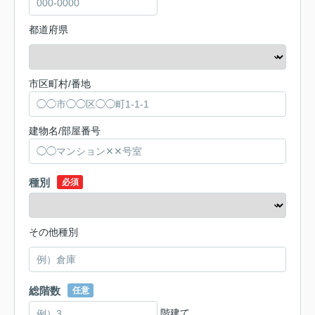
都道府県
市区町村/番地
建物名/部屋番号
種別
必須
その他種別
総階数
任意
階建て