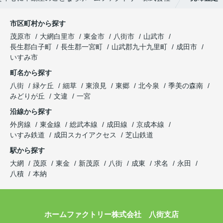
市区町村から探す
茂原市
大網白里市
東金市
八街市
山武市
長生郡白子町
長生郡一宮町
山武郡九十九里町
成田市
いすみ市
町名から探す
八街
緑ケ丘
細草
東浪見
東郷
北今泉
季美の森南
みどりが丘
文違
一宮
沿線から探す
外房線
東金線
総武本線
成田線
京成本線
いすみ鉄道
成田スカイアクセス
芝山鉄道
駅から探す
大網
茂原
東金
新茂原
八街
成東
求名
永田
八積
本納
ホームファクトリー株式会社 八街支店