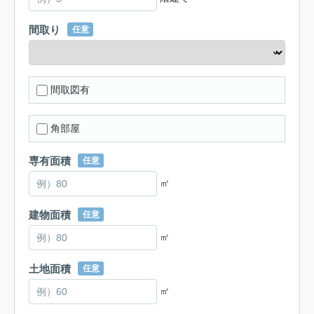
間取り
任意
間取図有
角部屋
専有面積
任意
㎡
建物面積
任意
㎡
土地面積
任意
㎡