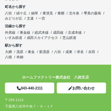
町名から探す
八街
緑ケ丘
細草
東浪見
東郷
北今泉
季美の森南
みどりが丘
文違
一宮
沿線から探す
外房線
東金線
総武本線
成田線
京成本線
いすみ鉄道
成田スカイアクセス
芝山鉄道
駅から探す
大網
茂原
東金
新茂原
八街
成東
求名
永田
八積
本納
ホームファクトリー株式会社 八街支店
043-440-2111
お問い合わせ
〒289-1116
千葉県八街市中央７－９－１Ｆ