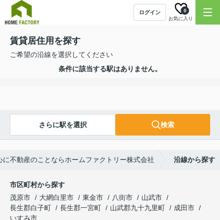
0
ログイン
お気に入り
賃貸居住用を探す
ご希望の沿線を選択してください
条件に該当する駅はありません。
さらに駅を選択
検索
心に不動産のことならホームファクトリー株式会社
沿線から探す
市区町村から探す
茂原市
大網白里市
東金市
八街市
山武市
長生郡白子町
長生郡一宮町
山武郡九十九里町
成田市
いすみ市