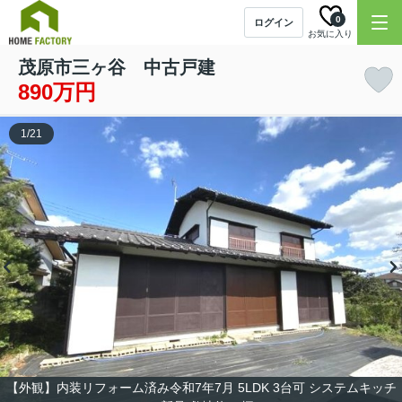
0
ログイン
お気に入り
茂原市三ヶ谷 中古戸建
890万円
1
/
21
【外観】内装リフォーム済み令和7年7月 5LDK 3台可 システムキッチ