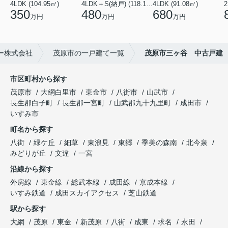
4LDK (104.95㎡)
4LDK＋S(納戸) (118.13㎡)
4LDK (91.08㎡)
2
350
480
680
万円
万円
万円
ー株式会社
茂原市の一戸建て一覧
茂原市三ヶ谷 中古戸建
市区町村から探す
茂原市
大網白里市
東金市
八街市
山武市
長生郡白子町
長生郡一宮町
山武郡九十九里町
成田市
いすみ市
町名から探す
八街
緑ケ丘
細草
東浪見
東郷
季美の森南
北今泉
みどりが丘
文違
一宮
沿線から探す
外房線
東金線
総武本線
成田線
京成本線
いすみ鉄道
成田スカイアクセス
芝山鉄道
駅から探す
大網
茂原
東金
新茂原
八街
成東
求名
永田