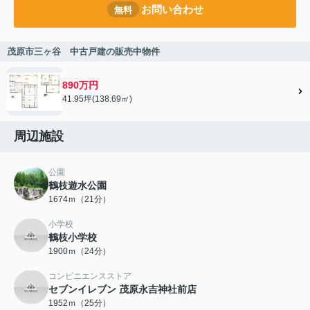
お問い合わせ
無料
茂原市三ヶ谷 中古戸建の販売中物件
890万円
41.95坪(138.69㎡)
周辺施設
公園
鶴枝遊水公園
1674ｍ（21分）
小学校
鶴枝小学校
1900ｍ（24分）
コンビニエンスストア
セブンイレブン 茂原永吉神社前店
1952ｍ（25分）