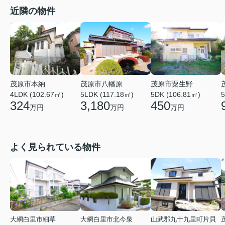
近隣の物件
茂原市本納
茂原市八幡原
茂原市粟生野
4LDK (102.67㎡)
5LDK (117.18㎡)
5DK (106.81㎡)
5
324
3,180
450
万円
万円
万円
よく見られている物件
大網白里市細草
大網白里市北今泉
山武郡九十九里町片貝