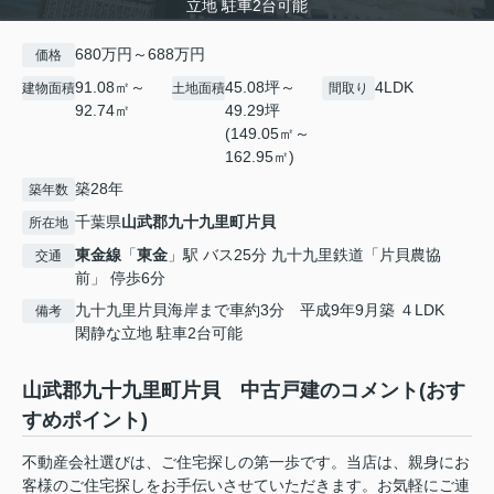
立地 駐車2台可能
680万円～688万円
価格
91.08㎡～
45.08坪～
4LDK
建物面積
土地面積
間取り
92.74㎡
49.29坪
(149.05㎡～
162.95㎡)
築28年
築年数
千葉県
山武郡九十九里町
片貝
所在地
東金線
「
東金
」駅 バス25分 九十九里鉄道「片貝農協
交通
前」 停歩6分
九十九里片貝海岸まで車約3分 平成9年9月築 ４LDK
備考
閑静な立地 駐車2台可能
山武郡九十九里町片貝 中古戸建のコメント(おす
すめポイント)
不動産会社選びは、ご住宅探しの第一歩です。当店は、親身にお
客様のご住宅探しをお手伝いさせていただきます。お気軽にご連