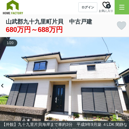
0
ログイン
お気に入り
山武郡九十九里町片貝 中古戸建
680万円～688万円
1
/
20
【外観】九十九里片貝海岸まで車約3分 平成9年9月築 ４LDK 閑静な