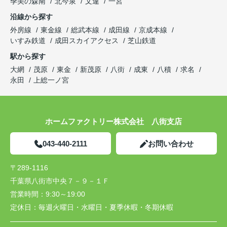
季美の森南
北今泉
文違
一宮
沿線から探す
外房線
東金線
総武本線
成田線
京成本線
いすみ鉄道
成田スカイアクセス
芝山鉄道
駅から探す
大網
茂原
東金
新茂原
八街
成東
八積
求名
永田
上総一ノ宮
ホームファクトリー株式会社 八街支店
043-440-2111
お問い合わせ
〒289-1116
千葉県八街市中央７－９－１Ｆ
営業時間：
9:30～19:00
定休日：
毎週火曜日・水曜日・夏季休暇・冬期休暇