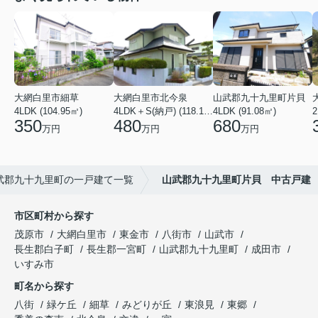
大網白里市細草
大網白里市北今泉
山武郡九十九里町片貝
4LDK (104.95㎡)
4LDK＋S(納戸) (118.13㎡)
4LDK (91.08㎡)
350
480
680
万円
万円
万円
武郡九十九里町の一戸建て一覧
山武郡九十九里町片貝 中古戸建
市区町村から探す
茂原市
大網白里市
東金市
八街市
山武市
長生郡白子町
長生郡一宮町
山武郡九十九里町
成田市
いすみ市
町名から探す
八街
緑ケ丘
細草
みどりが丘
東浪見
東郷