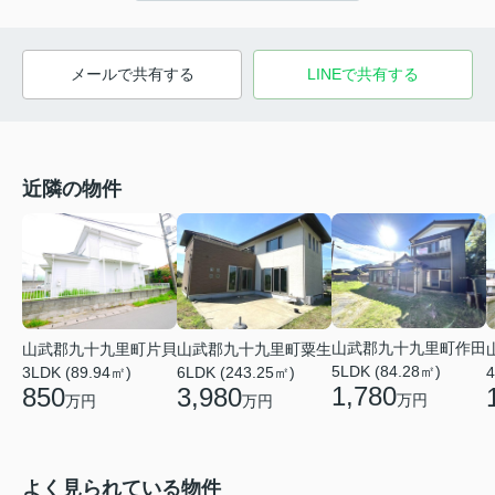
メールで共有する
LINEで共有する
近隣の物件
山武郡九十九里町作田
山武郡九十九里町粟生
山武郡九十九里町片貝
5LDK (84.28㎡)
6LDK (243.25㎡)
3LDK (89.94㎡)
4
1,780
3,980
850
万円
万円
万円
よく見られている物件