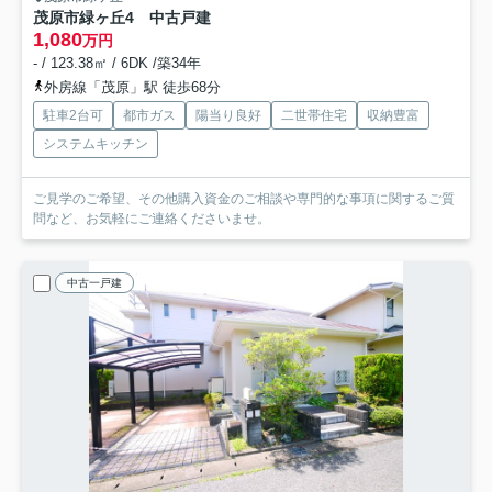
茂原市緑ヶ丘4 中古戸建
1,080
万円
- / 123.38㎡ / 6DK /築34年
外房線「茂原」駅 徒歩68分
駐車2台可
都市ガス
陽当り良好
二世帯住宅
収納豊富
システムキッチン
ご見学のご希望、その他購入資金のご相談や専門的な事項に関するご質
問など、お気軽にご連絡くださいませ。
中古一戸建