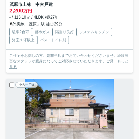
茂原市上林 中古戸建
2,200
万円
- / 113.10㎡ / 4LDK /築27年
外房線「茂原」駅 徒歩29分
駐車2台可
都市ガス
陽当り良好
システムキッチン
浴室１坪以上
バス・トイレ別
ご住宅をお探しの方、是非当店までお問い合わせくださいませ。経験豊
富なスタッフが親身になってご対応させていただきます。ご見...
もっと
見る
中古一戸建