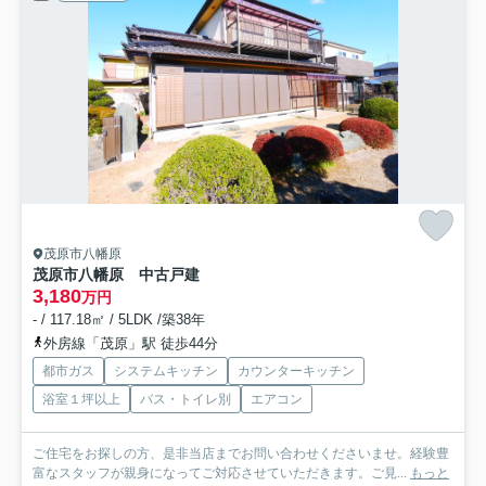
茂原市八幡原
茂原市八幡原 中古戸建
3,180
万円
- / 117.18㎡ / 5LDK /築38年
外房線「茂原」駅 徒歩44分
都市ガス
システムキッチン
カウンターキッチン
浴室１坪以上
バス・トイレ別
エアコン
ご住宅をお探しの方、是非当店までお問い合わせくださいませ。経験豊
富なスタッフが親身になってご対応させていただきます。ご見...
もっと