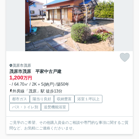
茂原市茂原
茂原市茂原 平家中古戸建
1,200
万円
- / 64.70㎡ / 2K＋S(納戸) /築50年
外房線「茂原」駅 徒歩13分
都市ガス
陽当り良好
収納豊富
浴室１坪以上
バス・トイレ別
追焚機能浴室
ご見学のご希望、その他購入資金のご相談や専門的な事項に関するご質
問など、お気軽にご連絡くださいませ。