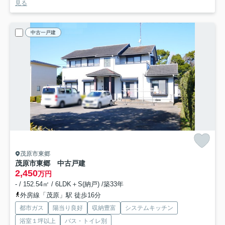
見る
中古一戸建
茂原市東郷
茂原市東郷 中古戸建
2,450
万円
- / 152.54㎡ / 6LDK＋S(納戸) /築33年
外房線「茂原」駅 徒歩16分
都市ガス
陽当り良好
収納豊富
システムキッチン
浴室１坪以上
バス・トイレ別