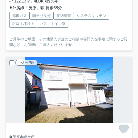
- / 122.13㎡ / 4LDK /築36年
外房線「茂原」駅 徒歩68分
都市ガス
陽当り良好
収納豊富
システムキッチン
浴室１坪以上
バス・トイレ別
ご見学のご希望、その他購入資金のご相談や専門的な事項に関するご質
問など、お気軽にご連絡くださいませ。
中古一戸建
茂原市緑ケ丘