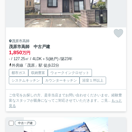
茂原市高師
茂原市高師 中古戸建
1,850
万円
- / 127.25㎡ / 4LDK＋S(納戸) /築23年
外房線「茂原」駅 徒歩22分
都市ガス
収納豊富
ウォークインクロゼット
システムキッチン
カウンターキッチン
浴室１坪以上
ご住宅をお探しの方、是非当店までお問い合わせくださいませ。経験豊
富なスタッフが親身になってご対応させていただきます。ご見...
もっと
見る
中古一戸建