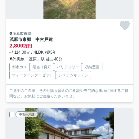
茂原市東郷
茂原市東郷 中古戸建
2,800
万円
- / 114.00㎡ / 4LDK /築5年
外房線「茂原」駅 徒歩40分
都市ガス
陽当り良好
バリアフリー
収納豊富
ウォークインクロゼット
システムキッチン
ご見学のご希望、その他購入資金のご相談や専門的な事項に関するご質
問など、お気軽にご連絡くださいませ。
中古一戸建