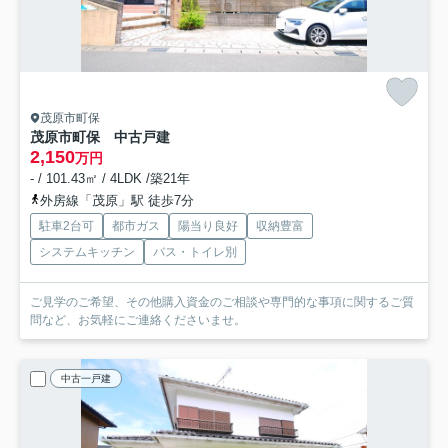
茂原市町保
茂原市町保 中古戸建
2,150
万円
- / 101.43㎡ / 4LDK /築21年
外房線「茂原」駅 徒歩7分
駐車2台可
都市ガス
陽当り良好
収納豊富
システムキッチン
バス・トイレ別
ご見学のご希望、その他購入資金のご相談や専門的な事項に関するご質
問など、お気軽にご連絡くださいませ。
中古一戸建