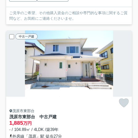
ご見学のご希望、その他購入資金のご相談や専門的な事項に関するご質
問など、お気軽にご連絡くださいませ。
中古一戸建
茂原市東部台
茂原市東部台 中古戸建
1,885
万円
- / 104.89㎡ / 4LDK /築39年
外房線「茂原」駅 徒歩27分