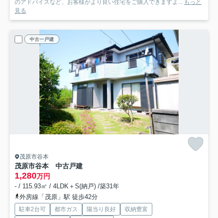
のアドバイスなど、お客様がより良い住宅をご購入できますよ...
もっと
見る
中古一戸建
茂原市谷本
茂原市谷本 中古戸建
1,280
万円
- / 115.93㎡ / 4LDK＋S(納戸) /築31年
外房線「茂原」駅 徒歩42分
駐車2台可
都市ガス
陽当り良好
収納豊富