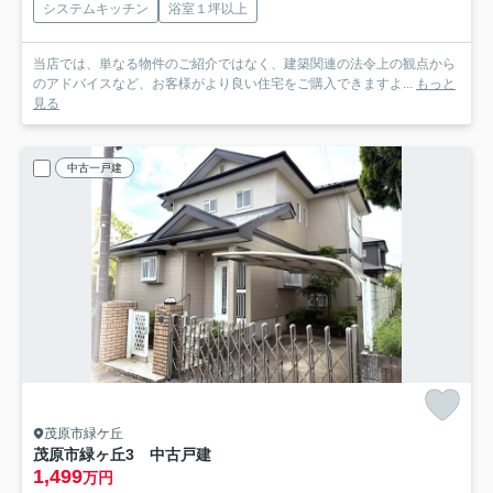
システムキッチン
浴室１坪以上
当店では、単なる物件のご紹介ではなく、建築関連の法令上の観点から
のアドバイスなど、お客様がより良い住宅をご購入できますよ...
もっと
見る
中古一戸建
茂原市緑ケ丘
茂原市緑ヶ丘3 中古戸建
1,499
万円