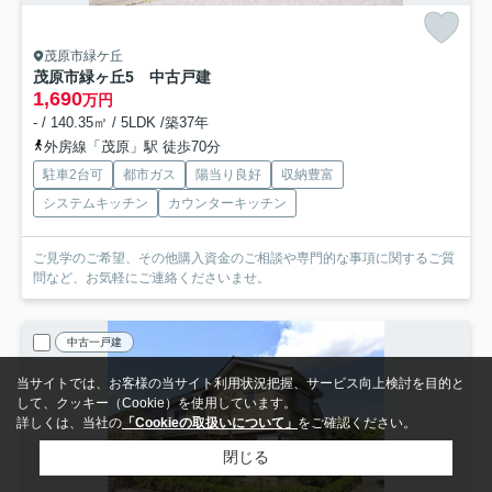
茂原市緑ケ丘
茂原市緑ヶ丘5 中古戸建
1,690
万円
- / 140.35㎡ / 5LDK /築37年
外房線「茂原」駅 徒歩70分
駐車2台可
都市ガス
陽当り良好
収納豊富
システムキッチン
カウンターキッチン
ご見学のご希望、その他購入資金のご相談や専門的な事項に関するご質
問など、お気軽にご連絡くださいませ。
中古一戸建
当サイトでは、お客様の当サイト利用状況把握、サービス向上検討を目的と
して、クッキー（Cookie）を使用しています。
詳しくは、当社の
「Cookieの取扱いについて」
をご確認ください。
閉じる