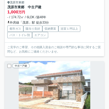
茂原市東郷
茂原市東郷 中古戸建
1,000
万円
- / 174.72㎡ / 6LDK /築48年
外房線「茂原」駅 徒歩33分
都市ガス
陽当り良好
収納豊富
浴室１坪以上
バス・トイレ別
エアコン
ご見学のご希望、その他購入資金のご相談や専門的な事項に関するご質
問など、お気軽にご連絡くださいませ。
中古一戸建