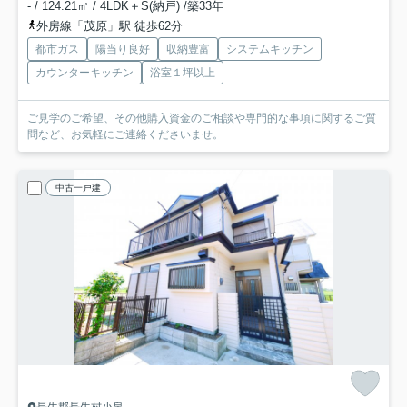
- / 124.21㎡ / 4LDK＋S(納戸) /築33年
外房線「茂原」駅 徒歩62分
都市ガス
陽当り良好
収納豊富
システムキッチン
カウンターキッチン
浴室１坪以上
ご見学のご希望、その他購入資金のご相談や専門的な事項に関するご質
問など、お気軽にご連絡くださいませ。
中古一戸建