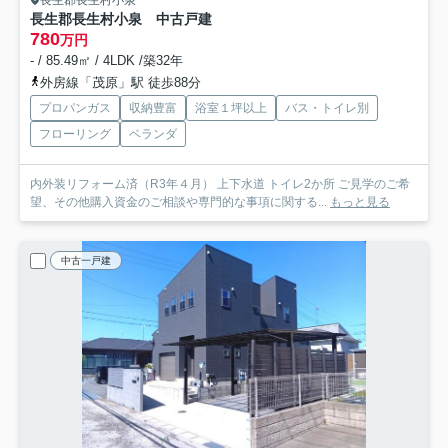
長生郡長生村小泉
長生郡長生村小泉 中古戸建
780
万円
- / 85.49㎡ / 4LDK /築32年
外房線「茂原」駅 徒歩88分
プロパンガス
収納豊富
浴室１坪以上
バス・トイレ別
フローリング
ベランダ
内外装リフォーム済（R3年４月） 上下水道 トイレ2か所 ご見学のご希
望、その他購入資金のご相談や専門的な事項に関する...
もっと見る
中古一戸建