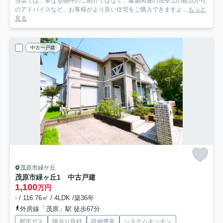
当店では、単なる物件のご紹介ではなく、建築関連の法令上の観点から
のアドバイスなど、お客様がより良い住宅をご購入できますよ...
もっと
見る
中古一戸建
茂原市緑ケ丘
茂原市緑ヶ丘1 中古戸建
1,100
万円
- / 116.76㎡ / 4LDK /築36年
外房線「茂原」駅 徒歩67分
都市ガス
陽当り良好
収納豊富
システムキッチン