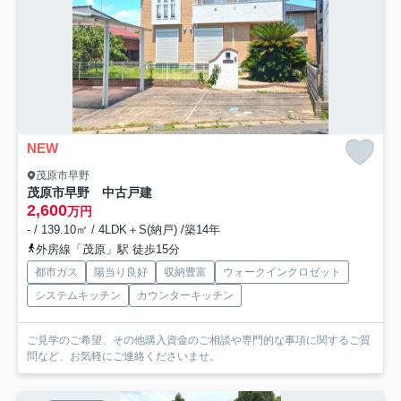
NEW
茂原市早野
茂原市早野 中古戸建
2,600
万円
- / 139.10㎡ / 4LDK＋S(納戸) /築14年
外房線「茂原」駅 徒歩15分
都市ガス
陽当り良好
収納豊富
ウォークインクロゼット
システムキッチン
カウンターキッチン
ご見学のご希望、その他購入資金のご相談や専門的な事項に関するご質
問など、お気軽にご連絡くださいませ。