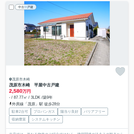
中古一戸建
茂原市木崎
茂原市木崎 平屋中古戸建
2,580
万円
- / 87.77㎡ / 3LDK /築9年
外房線「茂原」駅 徒歩28分
駐車2台可
プロパンガス
陽当り良好
バリアフリー
収納豊富
システムキッチン