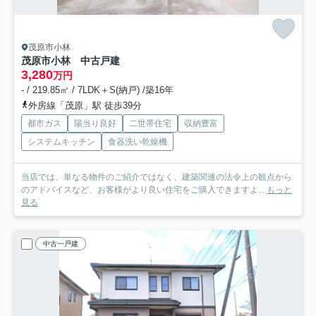
茂原市小林
茂原市小林 中古戸建
3,280
万円
- / 219.85㎡ / 7LDK＋S(納戸) /築16年
外房線「茂原」駅 徒歩39分
都市ガス
陽当り良好
二世帯住宅
収納豊富
システムキッチン
食器洗い乾燥機
当店では、単なる物件のご紹介ではなく、建築関連の法令上の観点から
のアドバイスなど、お客様がより良い住宅をご購入できますよ...
もっと
見る
中古一戸建