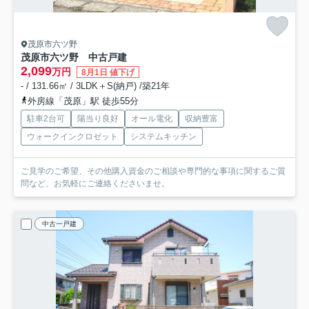
茂原市六ツ野
茂原市六ツ野 中古戸建
2,099
万円
8月1日 値下げ
- / 131.66㎡ / 3LDK＋S(納戸) /築21年
外房線「茂原」駅 徒歩55分
駐車2台可
陽当り良好
オール電化
収納豊富
ウォークインクロゼット
システムキッチン
ご見学のご希望、その他購入資金のご相談や専門的な事項に関するご質
問など、お気軽にご連絡くださいませ。
中古一戸建