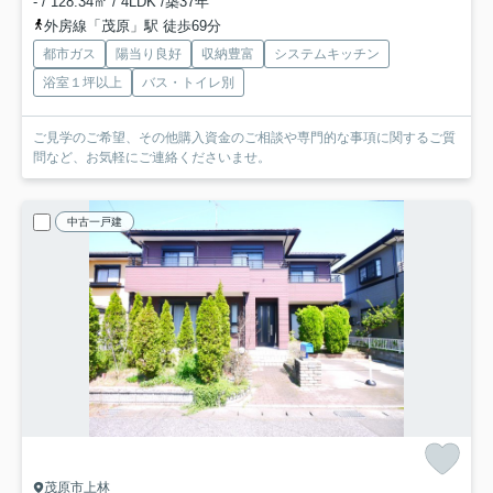
- / 128.34㎡ / 4LDK /築37年
外房線「茂原」駅 徒歩69分
都市ガス
陽当り良好
収納豊富
システムキッチン
浴室１坪以上
バス・トイレ別
ご見学のご希望、その他購入資金のご相談や専門的な事項に関するご質
問など、お気軽にご連絡くださいませ。
中古一戸建
茂原市上林