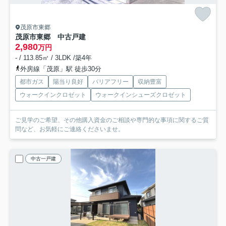
茂原市東郷
茂原市東郷 中古戸建
2,980
万円
- / 113.85㎡ / 3LDK /築4年
外房線「茂原」駅 徒歩30分
都市ガス
陽当り良好
バリアフリー
収納豊富
ウォークインクロゼット
ウォークインシューズクロゼット
ご見学のご希望、その他購入資金のご相談や専門的な事項に関するご質
問など、お気軽にご連絡くださいませ。
中古一戸建