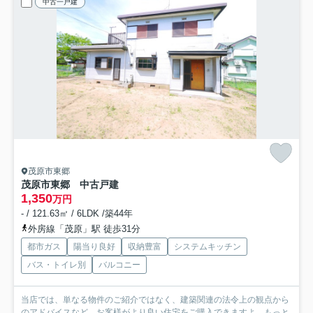
中古一戸建
茂原市東郷
茂原市東郷 中古戸建
1,350
万円
- / 121.63㎡ / 6LDK /築44年
外房線「茂原」駅 徒歩31分
都市ガス
陽当り良好
収納豊富
システムキッチン
バス・トイレ別
バルコニー
当店では、単なる物件のご紹介ではなく、建築関連の法令上の観点から
のアドバイスなど、お客様がより良い住宅をご購入できますよ...
もっと