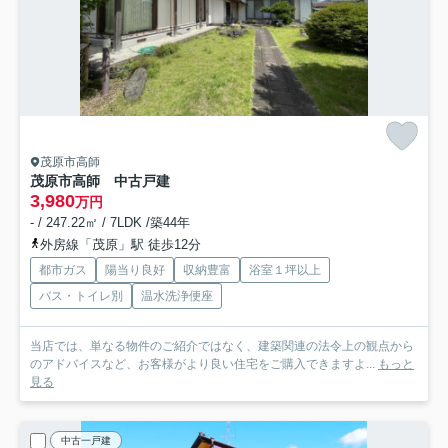
茂原市高師
茂原市高師 中古戸建
3,980
万円
- / 247.22㎡ / 7LDK /築44年
外房線「茂原」駅 徒歩12分
都市ガス
陽当り良好
収納豊富
浴室１坪以上
バス・トイレ別
温水洗浄便座
当店では、単なる物件のご紹介ではなく、建築関連の法令上の観点から
のアドバイスなど、お客様がより良い住宅をご購入できますよ...
もっと
見る
中古一戸建