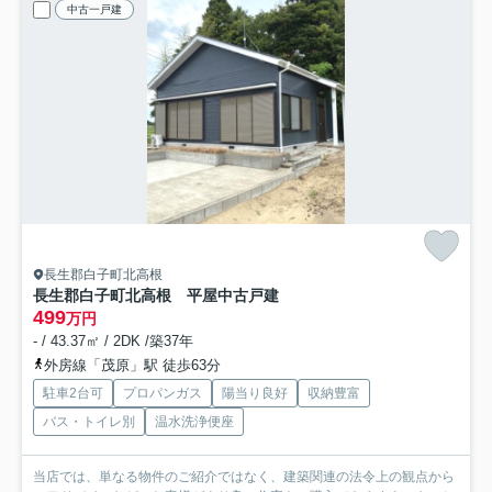
中古一戸建
長生郡白子町北高根
長生郡白子町北高根 平屋中古戸建
499
万円
- / 43.37㎡ / 2DK /築37年
外房線「茂原」駅 徒歩63分
駐車2台可
プロパンガス
陽当り良好
収納豊富
バス・トイレ別
温水洗浄便座
当店では、単なる物件のご紹介ではなく、建築関連の法令上の観点から