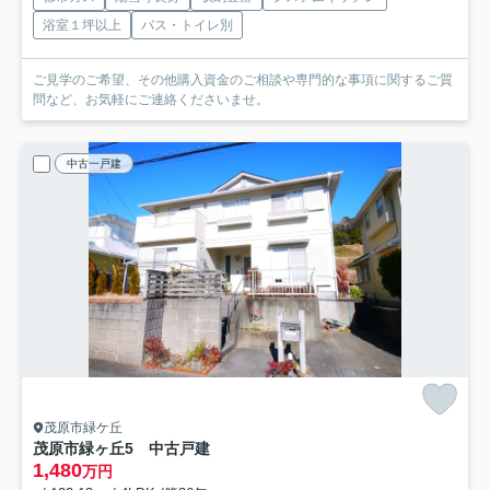
浴室１坪以上
バス・トイレ別
ご見学のご希望、その他購入資金のご相談や専門的な事項に関するご質
問など、お気軽にご連絡くださいませ。
中古一戸建
茂原市緑ケ丘
茂原市緑ヶ丘5 中古戸建
1,480
万円