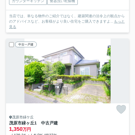
カウンターキッチン
食器洗い乾燥機
当店では、単なる物件のご紹介ではなく、建築関連の法令上の観点から
のアドバイスなど、お客様がより良い住宅をご購入できますよ...
もっと
見る
中古一戸建
茂原市緑ケ丘
茂原市緑ヶ丘1 中古戸建
1,350
万円