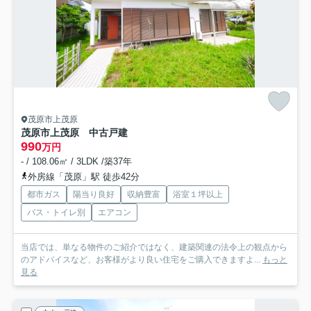
茂原市上茂原
茂原市上茂原 中古戸建
990
万円
- / 108.06㎡ / 3LDK /築37年
外房線「茂原」駅 徒歩42分
都市ガス
陽当り良好
収納豊富
浴室１坪以上
バス・トイレ別
エアコン
当店では、単なる物件のご紹介ではなく、建築関連の法令上の観点から
のアドバイスなど、お客様がより良い住宅をご購入できますよ...
もっと
見る