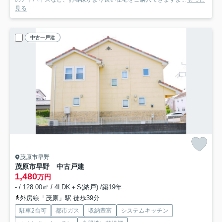
見る
中古一戸建
茂原市早野
茂原市早野 中古戸建
1,480
万円
- / 128.00㎡ / 4LDK＋S(納戸) /築19年
外房線「茂原」駅 徒歩39分
駐車2台可
都市ガス
収納豊富
システムキッチン