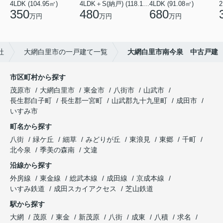
4LDK (104.95㎡)
4LDK＋S(納戸) (118.13㎡)
4LDK (91.08㎡)
350
480
680
万円
万円
万円
社
大網白里市の一戸建て一覧
大網白里市南今泉 中古戸建
市区町村から探す
茂原市
大網白里市
東金市
八街市
山武市
長生郡白子町
長生郡一宮町
山武郡九十九里町
成田市
いすみ市
町名から探す
八街
緑ケ丘
細草
みどりが丘
東浪見
東郷
千町
北今泉
季美の森南
文違
沿線から探す
外房線
東金線
総武本線
成田線
京成本線
いすみ鉄道
成田スカイアクセス
芝山鉄道
駅から探す
大網
茂原
東金
新茂原
八街
成東
八積
求名