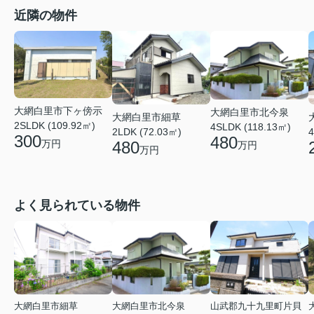
近隣の物件
大網白里市下ヶ傍示
大網白里市北今泉
大網白里市細草
2SLDK (109.92㎡)
4SLDK (118.13㎡)
4
2LDK (72.03㎡)
300
480
万円
480
万円
万円
よく見られている物件
大網白里市細草
大網白里市北今泉
山武郡九十九里町片貝