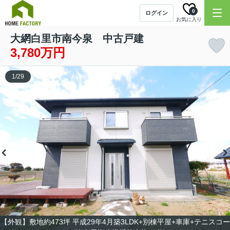
0
ログイン
お気に入り
大網白里市南今泉 中古戸建
3,780万円
1
/
29
【外観】敷地約473坪 平成29年4月築3LDK+別棟平屋+車庫+テニスコー