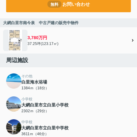
お問い合わせ
無料
大網白里市南今泉 中古戸建の販売中物件
3,780万円
37.25坪(123.17㎡)
周辺施設
その他
白里海水浴場
1384ｍ（18分）
小学校
大網白里市立白里小学校
2302ｍ（29分）
中学校
大網白里市立白里中学校
3611ｍ（46分）