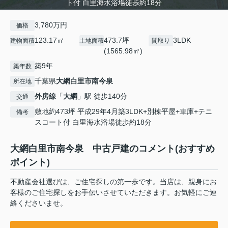
ト付 白里海水浴場徒歩約18分
3,780万円
価格
123.17㎡
473.7坪
3LDK
建物面積
土地面積
間取り
(1565.98㎡)
築9年
築年数
千葉県
大網白里市
南今泉
所在地
外房線
「
大網
」駅 徒歩140分
交通
敷地約473坪 平成29年4月築3LDK+別棟平屋+車庫+テニ
備考
スコート付 白里海水浴場徒歩約18分
大網白里市南今泉 中古戸建のコメント(おすすめ
ポイント)
不動産会社選びは、ご住宅探しの第一歩です。当店は、親身にお
客様のご住宅探しをお手伝いさせていただきます。お気軽にご連
絡くださいませ。