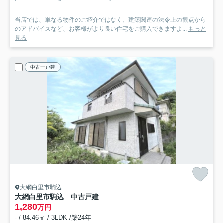
当店では、単なる物件のご紹介ではなく、建築関連の法令上の観点から
のアドバイスなど、お客様がより良い住宅をご購入できますよ...
もっと
見る
中古一戸建
大網白里市駒込
大網白里市駒込 中古戸建
1,280
万円
- / 84.46㎡ / 3LDK /築24年