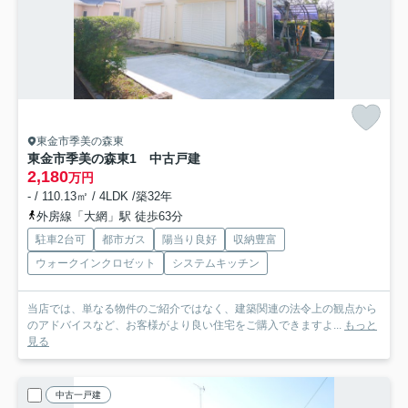
東金市季美の森東
東金市季美の森東1 中古戸建
2,180
万円
- / 110.13㎡ / 4LDK /築32年
外房線「大網」駅 徒歩63分
駐車2台可
都市ガス
陽当り良好
収納豊富
ウォークインクロゼット
システムキッチン
当店では、単なる物件のご紹介ではなく、建築関連の法令上の観点から
のアドバイスなど、お客様がより良い住宅をご購入できますよ...
もっと
見る
中古一戸建