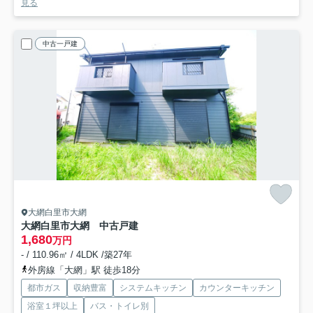
見る
中古一戸建
大網白里市大網
大網白里市大網 中古戸建
1,680
万円
- / 110.96㎡ / 4LDK /築27年
外房線「大網」駅 徒歩18分
都市ガス
収納豊富
システムキッチン
カウンターキッチン
浴室１坪以上
バス・トイレ別