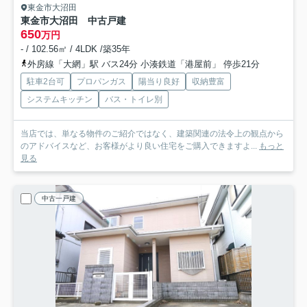
東金市大沼田
東金市大沼田 中古戸建
650
万円
- / 102.56㎡ / 4LDK /築35年
外房線「大網」駅 バス24分 小湊鉄道「港屋前」 停歩21分
駐車2台可
プロパンガス
陽当り良好
収納豊富
システムキッチン
バス・トイレ別
当店では、単なる物件のご紹介ではなく、建築関連の法令上の観点から
のアドバイスなど、お客様がより良い住宅をご購入できますよ...
もっと
見る
中古一戸建