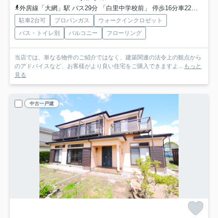
外房線「大網」駅 バス29分 「白里中学校前」 停歩16分車22分 8.6km
駐車2台可
プロパンガス
ウォークインクロゼット
バス・トイレ別
バルコニー
フローリング
当店では、単なる物件のご紹介ではなく、建築関連の法令上の観点から
のアドバイスなど、お客様がより良い住宅をご購入できますよ...
もっと
見る
中古一戸建