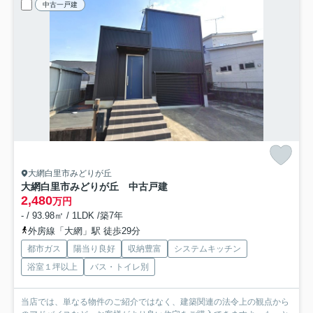
中古一戸建
大網白里市みどりが丘
大網白里市みどりが丘 中古戸建
2,480
万円
- / 93.98㎡ / 1LDK /築7年
外房線「大網」駅 徒歩29分
都市ガス
陽当り良好
収納豊富
システムキッチン
浴室１坪以上
バス・トイレ別
当店では、単なる物件のご紹介ではなく、建築関連の法令上の観点から