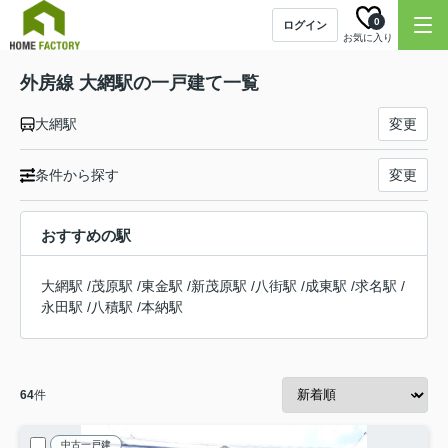
0
ログイン
お気に入り
外房線 大網駅の一戸建て一覧
大網駅
変更
条件から探す
変更
おすすめの駅
大網駅
/
茂原駅
/
東金駅
/
新茂原駅
/
八街駅
/
成東駅
/
求名駅
/
永田駅
/
八積駅
/
本納駅
64
件
中古一戸建