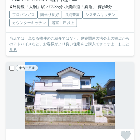
外房線「大網」駅 バス35分 小湊鉄道「真亀」 停歩8分
プロパンガス
陽当り良好
収納豊富
システムキッチン
カウンターキッチン
浴室１坪以上
当店では、単なる物件のご紹介ではなく、建築関連の法令上の観点から
のアドバイスなど、お客様がより良い住宅をご購入できますよ...
もっと
見る
中古一戸建