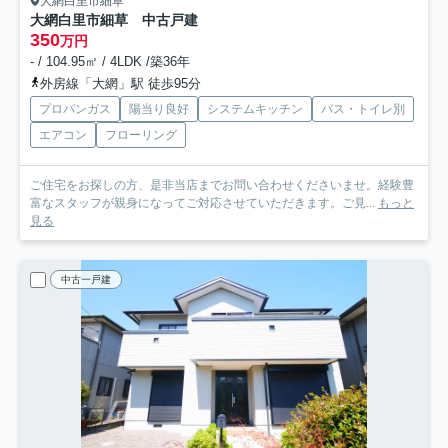
大網白里市細草
大網白里市細草 中古戸建
350
万円
- / 104.95㎡ / 4LDK /築36年
外房線「大網」駅 徒歩95分
プロパンガス
陽当り良好
システムキッチン
バス・トイレ別
エアコン
フローリング
ご住宅をお探しの方、是非当店までお問い合わせくださいませ。経験豊
富なスタッフが親身になってご対応させていただきます。ご見...
もっと
見る
中古一戸建