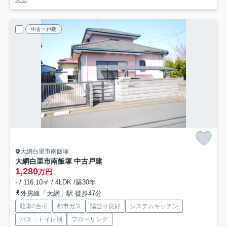
中古一戸建
大網白里市南飯塚
大網白里市南飯塚 中古戸建
1,280
万円
- / 116.10㎡ / 4LDK /築30年
外房線「大網」駅 徒歩47分
駐車2台可
都市ガス
陽当り良好
システムキッチン
バス・トイレ別
フローリング