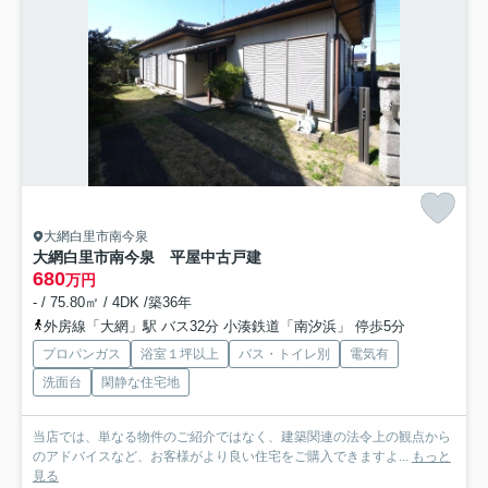
大網白里市南今泉
大網白里市南今泉 平屋中古戸建
680
万円
- / 75.80㎡ / 4DK /築36年
外房線「大網」駅 バス32分 小湊鉄道「南汐浜」 停歩5分
プロパンガス
浴室１坪以上
バス・トイレ別
電気有
洗面台
閑静な住宅地
当店では、単なる物件のご紹介ではなく、建築関連の法令上の観点から
のアドバイスなど、お客様がより良い住宅をご購入できますよ...
もっと
見る