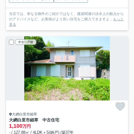
当店では、単なる物件のご紹介ではなく、建築関連の法令上の観点から
のアドバイスなど、お客様がより良い住宅をご購入できますよ...
もっと
見る
中古一戸建
大網白里市細草
大網白里市細草 中古住宅
1,100
万円
- / 127.88㎡ / 4LDK＋S(納戸) /築37年