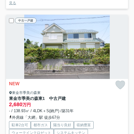
見る
中古一戸建
NEW
東金市季美の森東
東金市季美の森東1 中古戸建
2,680
万円
- / 138.93㎡ / 4LDK＋S(納戸) /築31年
外房線「大網」駅 徒歩67分
駐車2台可
都市ガス
陽当り良好
収納豊富
ウォークインクロゼット
システムキッチン