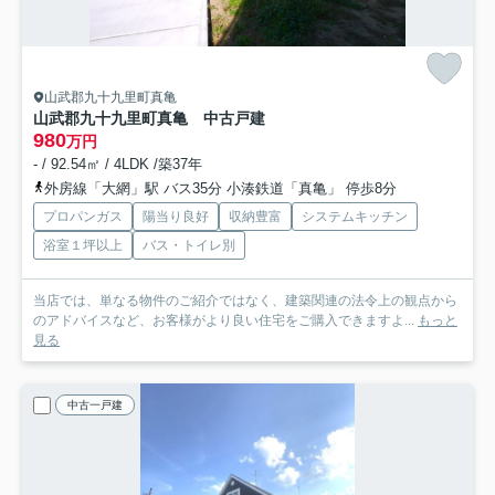
山武郡九十九里町真亀
山武郡九十九里町真亀 中古戸建
980
万円
- / 92.54㎡ / 4LDK /築37年
外房線「大網」駅 バス35分 小湊鉄道「真亀」 停歩8分
プロパンガス
陽当り良好
収納豊富
システムキッチン
浴室１坪以上
バス・トイレ別
当店では、単なる物件のご紹介ではなく、建築関連の法令上の観点から
のアドバイスなど、お客様がより良い住宅をご購入できますよ...
もっと
見る
中古一戸建