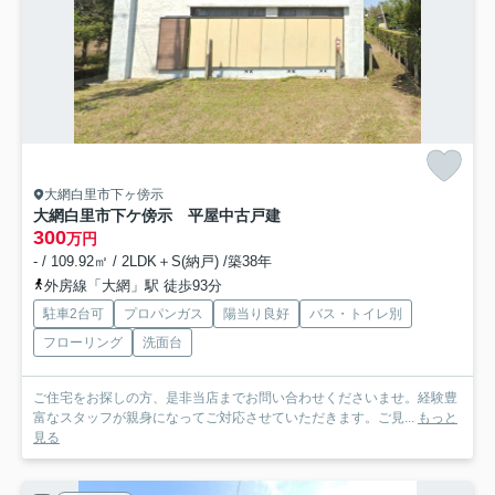
大網白里市下ヶ傍示
大網白里市下ケ傍示 平屋中古戸建
300
万円
- / 109.92㎡ / 2LDK＋S(納戸) /築38年
外房線「大網」駅 徒歩93分
駐車2台可
プロパンガス
陽当り良好
バス・トイレ別
フローリング
洗面台
ご住宅をお探しの方、是非当店までお問い合わせくださいませ。経験豊
富なスタッフが親身になってご対応させていただきます。ご見...
もっと
見る