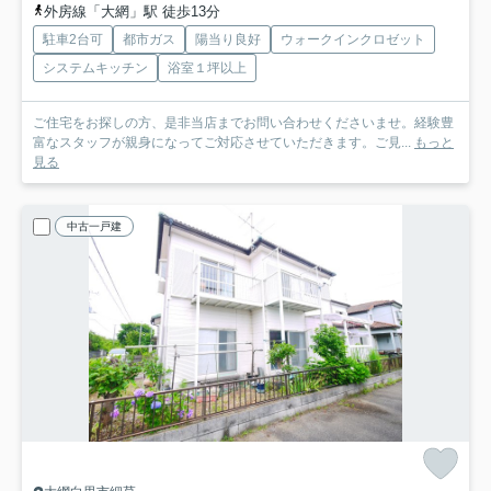
外房線「大網」駅 徒歩13分
駐車2台可
都市ガス
陽当り良好
ウォークインクロゼット
システムキッチン
浴室１坪以上
ご住宅をお探しの方、是非当店までお問い合わせくださいませ。経験豊
富なスタッフが親身になってご対応させていただきます。ご見...
もっと
見る
中古一戸建