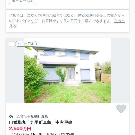
浴室１坪以上
当店では、単なる物件のご紹介ではなく、建築関連の法令上の観点から
のアドバイスなど、お客様がより良い住宅をご購入できますよ...
もっと
見る
中古一戸建
山武郡九十九里町真亀
山武郡九十九里町真亀 中古戸建
2,500
万円
- / 147.02㎡ / 5LDK＋S(納戸) /築23年