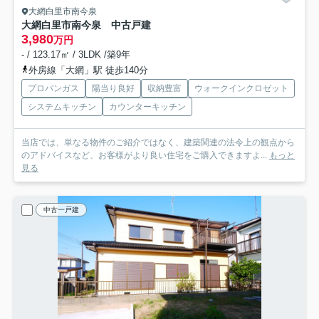
大網白里市南今泉
大網白里市南今泉 中古戸建
3,980
万円
- / 123.17㎡ / 3LDK /築9年
外房線「大網」駅 徒歩140分
プロパンガス
陽当り良好
収納豊富
ウォークインクロゼット
システムキッチン
カウンターキッチン
当店では、単なる物件のご紹介ではなく、建築関連の法令上の観点から
のアドバイスなど、お客様がより良い住宅をご購入できますよ...
もっと
見る
中古一戸建