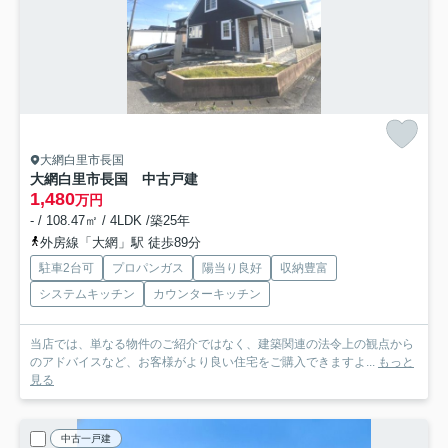
大網白里市長国
大網白里市長国 中古戸建
1,480
万円
- / 108.47㎡ / 4LDK /築25年
外房線「大網」駅 徒歩89分
駐車2台可
プロパンガス
陽当り良好
収納豊富
システムキッチン
カウンターキッチン
当店では、単なる物件のご紹介ではなく、建築関連の法令上の観点から
のアドバイスなど、お客様がより良い住宅をご購入できますよ...
もっと
見る
中古一戸建