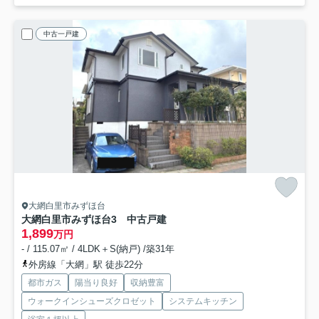
中古一戸建
大網白里市みずほ台
大網白里市みずほ台3 中古戸建
1,899
万円
- / 115.07㎡ / 4LDK＋S(納戸) /築31年
外房線「大網」駅 徒歩22分
都市ガス
陽当り良好
収納豊富
ウォークインシューズクロゼット
システムキッチン