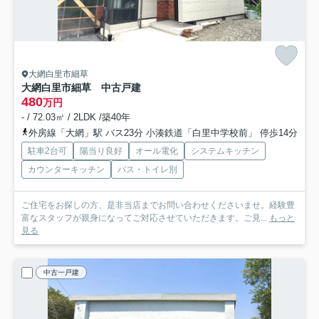
大網白里市細草
大網白里市細草 中古戸建
480
万円
- / 72.03㎡ / 2LDK /築40年
外房線「大網」駅 バス23分 小湊鉄道「白里中学校前」 停歩14分
駐車2台可
陽当り良好
オール電化
システムキッチン
カウンターキッチン
バス・トイレ別
ご住宅をお探しの方、是非当店までお問い合わせくださいませ。経験豊
富なスタッフが親身になってご対応させていただきます。ご見...
もっと
見る
中古一戸建