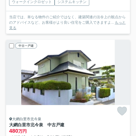
ウォークインクロゼット
システムキッチン
当店では、単なる物件のご紹介ではなく、建築関連の法令上の観点から
のアドバイスなど、お客様がより良い住宅をご購入できますよ...
もっと
見る
中古一戸建
大網白里市北今泉
大網白里市北今泉 中古戸建
480
万円