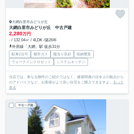
大網白里市みどりが丘
大網白里市みどりが丘 中古戸建
2,280
万円
- / 132.04㎡ / 4LDK /築26年
外房線「大網」駅 徒歩31分
駐車2台可
都市ガス
陽当り良好
収納豊富
ウォークインクロゼット
システムキッチン
当店では、単なる物件のご紹介ではなく、建築関連の法令上の観点から
のアドバイスなど、お客様がより良い住宅をご購入できますよ...
もっと
見る
中古一戸建