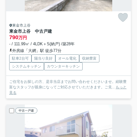
東金市上谷
東金市上谷 中古戸建
790
万円
- / 111.99㎡ / 4LDK＋S(納戸) /築28年
外房線「大網」駅 徒歩77分
駐車2台可
陽当り良好
オール電化
収納豊富
システムキッチン
カウンターキッチン
ご住宅をお探しの方、是非当店までお問い合わせくださいませ。経験豊
富なスタッフが親身になってご対応させていただきます。ご見...
もっと
見る
中古一戸建