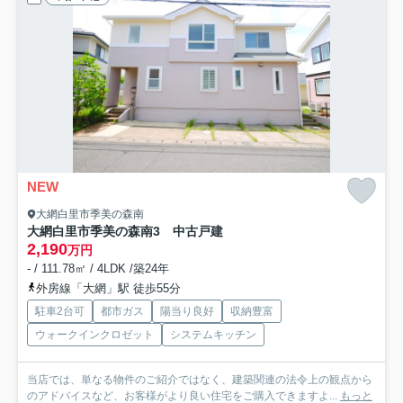
NEW
大網白里市季美の森南
大網白里市季美の森南3 中古戸建
2,190
万円
- / 111.78㎡ / 4LDK /築24年
外房線「大網」駅 徒歩55分
駐車2台可
都市ガス
陽当り良好
収納豊富
ウォークインクロゼット
システムキッチン
当店では、単なる物件のご紹介ではなく、建築関連の法令上の観点から
のアドバイスなど、お客様がより良い住宅をご購入できますよ...
もっと