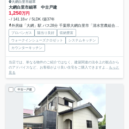
大網白里市細草
大網白里市細草 中古戸建
1,250
万円
- / 141.18㎡ / 5LDK /築37年
外房線「大網」駅 バス28分 千葉県大網白里市「清水営農組合」 停歩4分
プロパンガス
陽当り良好
収納豊富
ウォークインシューズクロゼット
システムキッチン
カウンターキッチン
当店では、単なる物件のご紹介ではなく、建築関連の法令上の観点から
のアドバイスなど、お客様がより良い住宅をご購入できますよ...
もっと
見る
中古一戸建