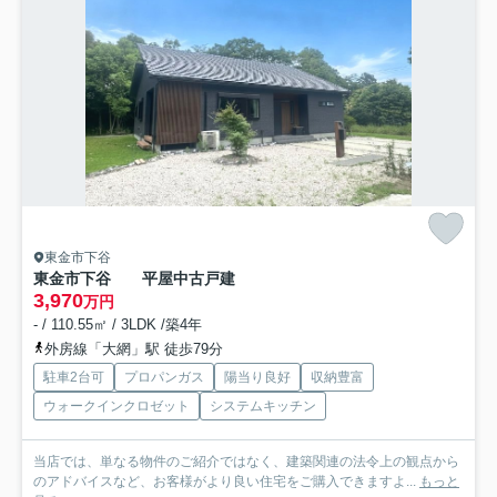
東金市下谷
東金市下谷 平屋中古戸建
3,970
万円
- / 110.55㎡ / 3LDK /築4年
外房線「大網」駅 徒歩79分
駐車2台可
プロパンガス
陽当り良好
収納豊富
ウォークインクロゼット
システムキッチン
当店では、単なる物件のご紹介ではなく、建築関連の法令上の観点から
のアドバイスなど、お客様がより良い住宅をご購入できますよ...
もっと