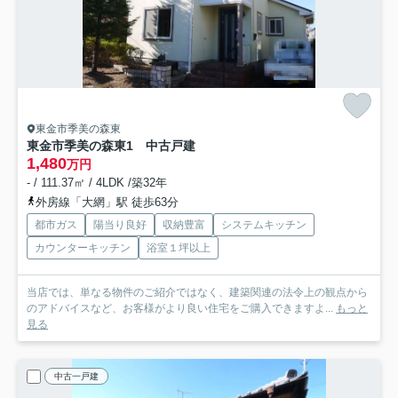
東金市季美の森東
東金市季美の森東1 中古戸建
1,480
万円
- / 111.37㎡ / 4LDK /築32年
外房線「大網」駅 徒歩63分
都市ガス
陽当り良好
収納豊富
システムキッチン
カウンターキッチン
浴室１坪以上
当店では、単なる物件のご紹介ではなく、建築関連の法令上の観点から
のアドバイスなど、お客様がより良い住宅をご購入できますよ...
もっと
見る
中古一戸建