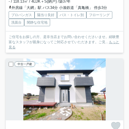
- / 118.13㎡ / 4LDK＋S(納戸) /築37年
外房線「大網」駅 バス34分 小湊鉄道「真亀橋」 停歩3分
プロパンガス
陽当り良好
バス・トイレ別
フローリング
洗面台
閑静な住宅地
ご住宅をお探しの方、是非当店までお問い合わせくださいませ。経験豊
富なスタッフが親身になってご対応させていただきます。ご見...
もっと
見る
中古一戸建