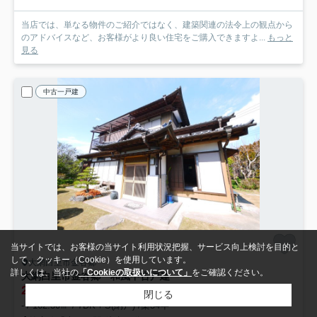
当店では、単なる物件のご紹介ではなく、建築関連の法令上の観点から
のアドバイスなど、お客様がより良い住宅をご購入できますよ...
もっと
見る
中古一戸建
当サイトでは、お客様の当サイト利用状況把握、サービス向上検討を目的と
して、クッキー（Cookie）を使用しています。
大網白里市金谷郷
詳しくは、当社の
「Cookieの取扱いについて」
をご確認ください。
大網白里市金谷郷 和風中古戸建
2,500
万円
閉じる
- / 162.30㎡ / 7DK＋S(納戸) /築34年