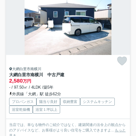
大網白里市南横川
大網白里市南横川 中古戸建
2,580
万円
- / 97.50㎡ / 4LDK /築5年
外房線「大網」駅 徒歩62分
プロパンガス
陽当り良好
収納豊富
システムキッチン
浴室乾燥機
浴室１坪以上
当店では、単なる物件のご紹介ではなく、建築関連の法令上の観点から
のアドバイスなど、お客様がより良い住宅をご購入できますよ...
もっと
見る