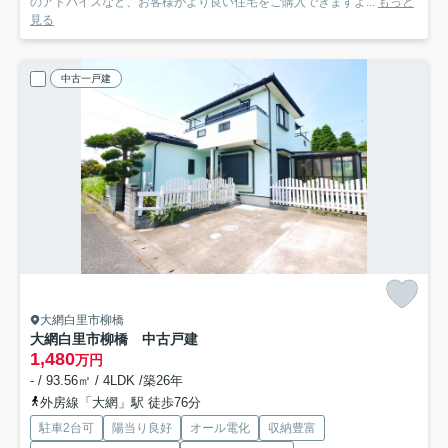
のアドバイスなど、お客様がより良い住宅をご購入できますよ...
もっと
見る
中古一戸建
大網白里市柳橋
大網白里市柳橋 中古戸建
1,480
万円
- / 93.56㎡ / 4LDK /築26年
外房線「大網」駅 徒歩76分
駐車2台可
陽当り良好
オール電化
収納豊富