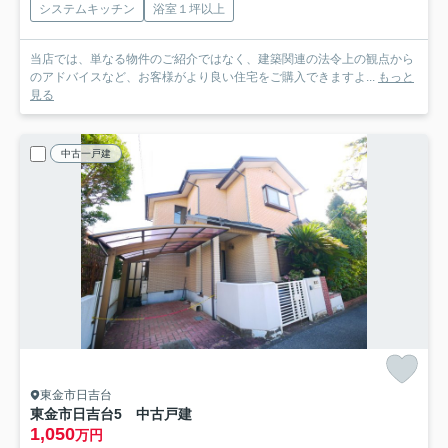
システムキッチン
浴室１坪以上
当店では、単なる物件のご紹介ではなく、建築関連の法令上の観点から
のアドバイスなど、お客様がより良い住宅をご購入できますよ...
もっと
見る
中古一戸建
東金市日吉台
東金市日吉台5 中古戸建
1,050
万円