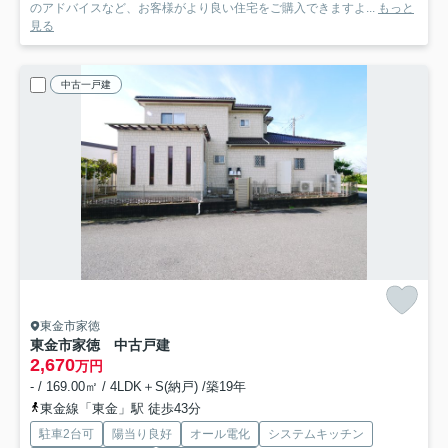
のアドバイスなど、お客様がより良い住宅をご購入できますよ...
もっと
見る
中古一戸建
東金市家徳
東金市家徳 中古戸建
2,670
万円
- / 169.00㎡ / 4LDK＋S(納戸) /築19年
東金線「東金」駅 徒歩43分
駐車2台可
陽当り良好
オール電化
システムキッチン