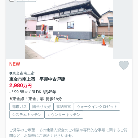
NEW
東金市南上宿
東金市南上宿 平屋中古戸建
2,980
万円
- / 99.88㎡ / 3LDK /築45年
東金線「東金」駅 徒歩15分
都市ガス
陽当り良好
収納豊富
ウォークインクロゼット
システムキッチン
カウンターキッチン
ご見学のご希望、その他購入資金のご相談や専門的な事項に関するご質
問など、お気軽にご連絡くださいませ。