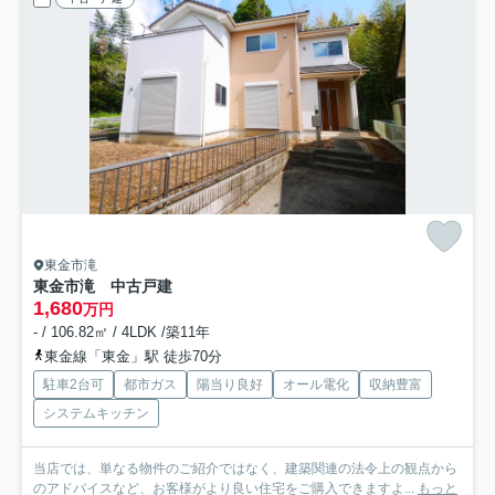
東金市滝
東金市滝 中古戸建
1,680
万円
- / 106.82㎡ / 4LDK /築11年
東金線「東金」駅 徒歩70分
駐車2台可
都市ガス
陽当り良好
オール電化
収納豊富
システムキッチン
当店では、単なる物件のご紹介ではなく、建築関連の法令上の観点から
のアドバイスなど、お客様がより良い住宅をご購入できますよ...
もっと