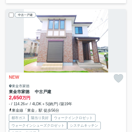
中古一戸建
NEW
東金市家徳
東金市家徳 中古戸建
2,650
万円
- / 114.26㎡ / 4LDK＋S(納戸) /築19年
東金線「東金」駅 徒歩56分
都市ガス
陽当り良好
ウォークインクロゼット
ウォークインシューズクロゼット
システムキッチン