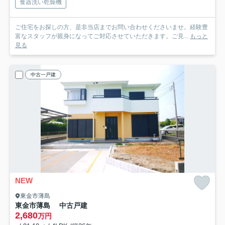
食器洗い乾燥機
ご住宅をお探しの方、是非当店までお問い合わせくださいませ。経験豊
富なスタッフが親身になってご対応させていただきます。ご見...
もっと
見る
中古一戸建
NEW
東金市薄島
東金市薄島 中古戸建
2,680
万円