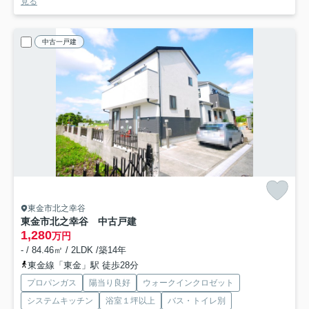
見る
中古一戸建
東金市北之幸谷
東金市北之幸谷 中古戸建
1,280
万円
- / 84.46㎡ / 2LDK /築14年
東金線「東金」駅 徒歩28分
プロパンガス
陽当り良好
ウォークインクロゼット
システムキッチン
浴室１坪以上
バス・トイレ別