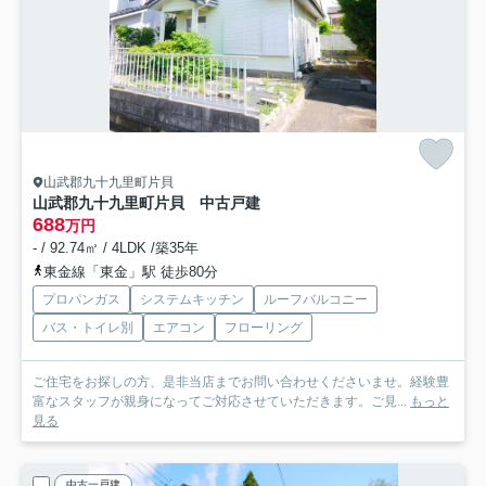
山武郡九十九里町片貝
山武郡九十九里町片貝 中古戸建
688
万円
- / 92.74㎡ / 4LDK /築35年
東金線「東金」駅 徒歩80分
プロパンガス
システムキッチン
ルーフバルコニー
バス・トイレ別
エアコン
フローリング
ご住宅をお探しの方、是非当店までお問い合わせくださいませ。経験豊
富なスタッフが親身になってご対応させていただきます。ご見...
もっと
見る
中古一戸建