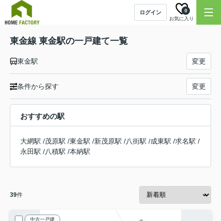
0
ログイン
お気に入り
東金線 東金駅の一戸建て一覧
東金駅
変更
条件から探す
変更
おすすめの駅
大網駅
/
茂原駅
/
東金駅
/
新茂原駅
/
八街駅
/
成東駅
/
求名駅
/
永田駅
/
八積駅
/
本納駅
39
件
中古一戸建