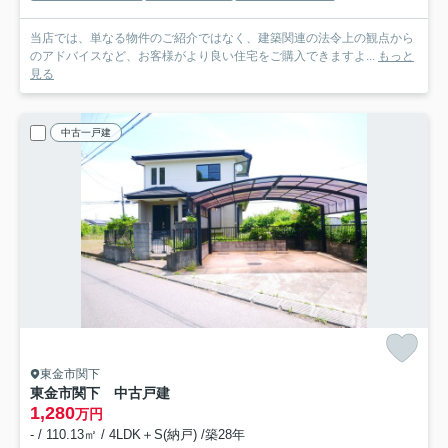
当店では、単なる物件のご紹介ではなく、建築関連の法令上の観点から
のアドバイスなど、お客様がより良い住宅をご購入できますよ...
もっと
見る
中古一戸建
東金市関下
東金市関下 中古戸建
1,280
万円
- / 110.13㎡ / 4LDK＋S(納戸) /築28年