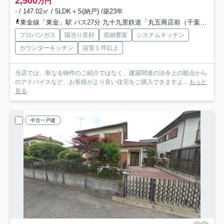
2,500
万円
- / 147.02㎡ / 5LDK＋S(納戸) /築23年
東金線「東金」駅 バス27分 九十九里鉄道「丸五商店前（千葉県）」 停歩2分
プロパンガス
陽当り良好
収納豊富
システムキッチン
カウンターキッチン
浴室１坪以上
当店では、単なる物件のご紹介ではなく、建築関連の法令上の観点から
のアドバイスなど、お客様がより良い住宅をご購入できますよ...
もっと
見る
中古一戸建