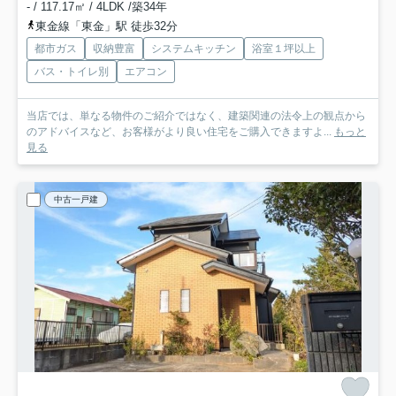
- / 117.17㎡ / 4LDK /築34年
東金線「東金」駅 徒歩32分
都市ガス
収納豊富
システムキッチン
浴室１坪以上
バス・トイレ別
エアコン
当店では、単なる物件のご紹介ではなく、建築関連の法令上の観点から
のアドバイスなど、お客様がより良い住宅をご購入できますよ...
もっと
見る
中古一戸建