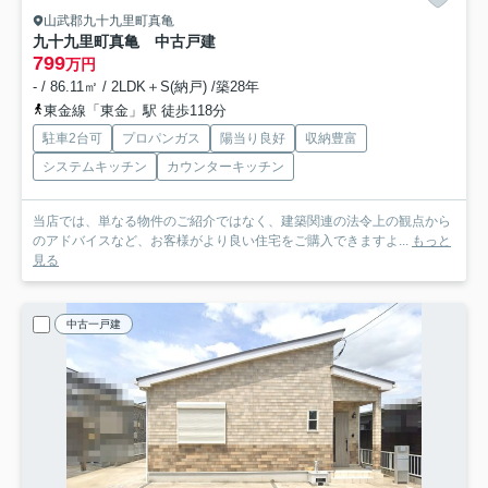
山武郡九十九里町真亀
九十九里町真亀 中古戸建
799
万円
- / 86.11㎡ / 2LDK＋S(納戸) /築28年
東金線「東金」駅 徒歩118分
駐車2台可
プロパンガス
陽当り良好
収納豊富
システムキッチン
カウンターキッチン
当店では、単なる物件のご紹介ではなく、建築関連の法令上の観点から
のアドバイスなど、お客様がより良い住宅をご購入できますよ...
もっと
見る
中古一戸建