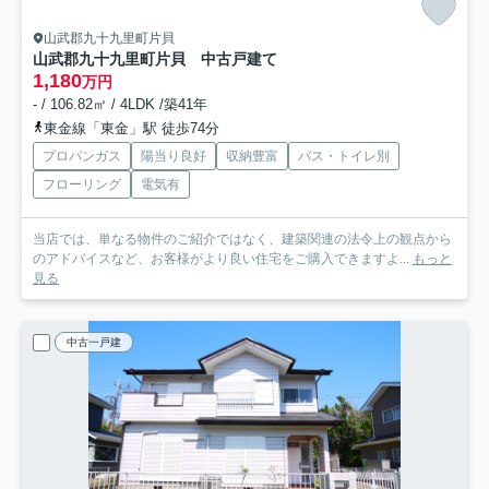
山武郡九十九里町片貝
山武郡九十九里町片貝 中古戸建て
1,180
万円
- / 106.82㎡ / 4LDK /築41年
東金線「東金」駅 徒歩74分
プロパンガス
陽当り良好
収納豊富
バス・トイレ別
フローリング
電気有
当店では、単なる物件のご紹介ではなく、建築関連の法令上の観点から
のアドバイスなど、お客様がより良い住宅をご購入できますよ...
もっと
見る
中古一戸建