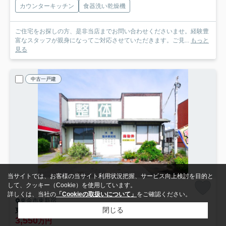
カウンターキッチン
食器洗い乾燥機
ご住宅をお探しの方、是非当店までお問い合わせくださいませ。経験豊
富なスタッフが親身になってご対応させていただきます。ご見...
もっと
見る
中古一戸建
当サイトでは、お客様の当サイト利用状況把握、サービス向上検討を目的と
して、クッキー（Cookie）を使用しています。
詳しくは、当社の
「Cookieの取扱いについて」
をご確認ください。
東金市東新宿
閉じる
東金市東新宿 中古店舗付戸建
3,550
万円