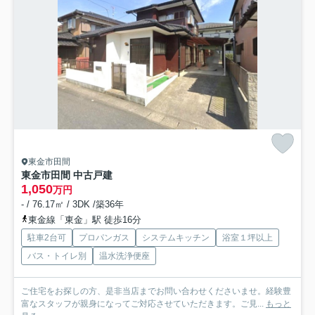
東金市田間
東金市田間 中古戸建
1,050
万円
- / 76.17㎡ / 3DK /築36年
東金線「東金」駅 徒歩16分
駐車2台可
プロパンガス
システムキッチン
浴室１坪以上
バス・トイレ別
温水洗浄便座
ご住宅をお探しの方、是非当店までお問い合わせくださいませ。経験豊
富なスタッフが親身になってご対応させていただきます。ご見...
もっと