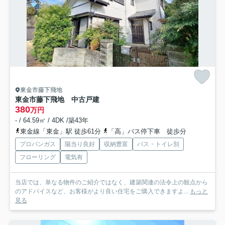
東金市藤下飛地
東金市藤下飛地 中古戸建
380
万円
- / 64.59㎡ / 4DK /築43年
東金線「東金」駅 徒歩61分
「高」バス停下車 徒歩分
プロパンガス
陽当り良好
収納豊富
バス・トイレ別
フローリング
電気有
当店では、単なる物件のご紹介ではなく、建築関連の法令上の観点から
のアドバイスなど、お客様がより良い住宅をご購入できますよ...
もっと
見る