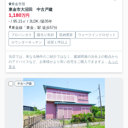
東金市宿
東金市大沼田 中古戸建
1,180
万円
- / 95.21㎡ / 3LDK /築35年
東金線「東金」駅 徒歩57分
プロパンガス
陽当り良好
収納豊富
ウォークインクロゼット
カウンターキッチン
浴室１坪以上
当店では、単なる物件のご紹介ではなく、建築関連の法令上の観点から
のアドバイスなど、お客様がより良い住宅をご購入できますよ...
もっと
見る
中古一戸建