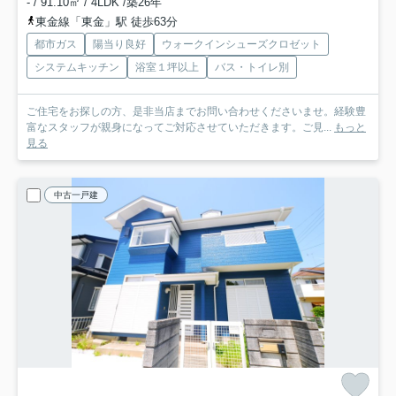
- / 91.10㎡ / 4LDK /築26年
東金線「東金」駅 徒歩63分
都市ガス
陽当り良好
ウォークインシューズクロゼット
システムキッチン
浴室１坪以上
バス・トイレ別
ご住宅をお探しの方、是非当店までお問い合わせくださいませ。経験豊
富なスタッフが親身になってご対応させていただきます。ご見...
もっと
見る
中古一戸建