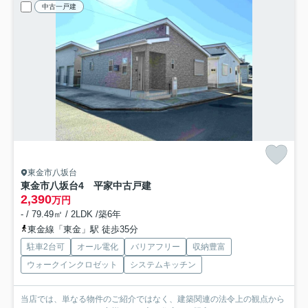
中古一戸建
東金市八坂台
東金市八坂台4 平家中古戸建
2,390
万円
- / 79.49㎡ / 2LDK /築6年
東金線「東金」駅 徒歩35分
駐車2台可
オール電化
バリアフリー
収納豊富
ウォークインクロゼット
システムキッチン
当店では、単なる物件のご紹介ではなく、建築関連の法令上の観点から