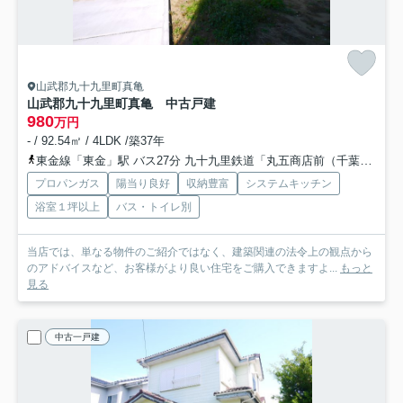
山武郡九十九里町真亀
山武郡九十九里町真亀 中古戸建
980
万円
- / 92.54㎡ / 4LDK /築37年
東金線「東金」駅 バス27分 九十九里鉄道「丸五商店前（千葉県）」 停歩7分
プロパンガス
陽当り良好
収納豊富
システムキッチン
浴室１坪以上
バス・トイレ別
当店では、単なる物件のご紹介ではなく、建築関連の法令上の観点から
のアドバイスなど、お客様がより良い住宅をご購入できますよ...
もっと
見る
中古一戸建