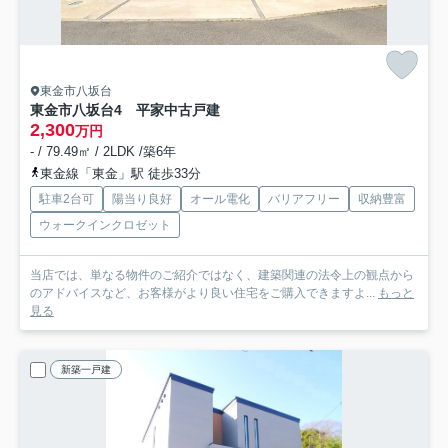
東金市八坂台
東金市八坂台4 平家中古戸建
2,300
万円
- / 79.49㎡ / 2LDK /築6年
東金線「東金」駅 徒歩33分
駐車2台可
陽当り良好
オール電化
バリアフリー
収納豊富
ウォークインクロゼット
当店では、単なる物件のご紹介ではなく、建築関連の法令上の観点から
のアドバイスなど、お客様がより良い住宅をご購入できますよ...
もっと
見る
新築一戸建