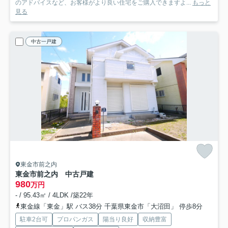
のアドバイスなど、お客様がより良い住宅をご購入できますよ...
もっと
見る
中古一戸建
東金市前之内
東金市前之内 中古戸建
980
万円
- / 95.43㎡ / 4LDK /築22年
東金線「東金」駅 バス38分 千葉県東金市「大沼田」 停歩8分
駐車2台可
プロパンガス
陽当り良好
収納豊富