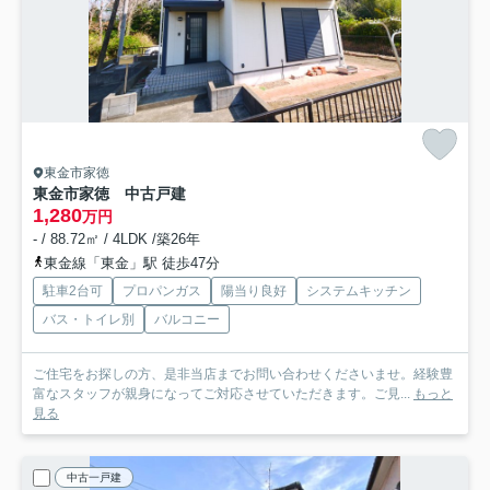
東金市家徳
東金市家徳 中古戸建
1,280
万円
- / 88.72㎡ / 4LDK /築26年
東金線「東金」駅 徒歩47分
駐車2台可
プロパンガス
陽当り良好
システムキッチン
バス・トイレ別
バルコニー
ご住宅をお探しの方、是非当店までお問い合わせくださいませ。経験豊
富なスタッフが親身になってご対応させていただきます。ご見...
もっと
見る
中古一戸建