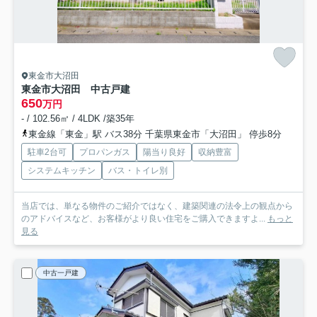
東金市大沼田
東金市大沼田 中古戸建
650
万円
- / 102.56㎡ / 4LDK /築35年
東金線「東金」駅 バス38分 千葉県東金市「大沼田」 停歩8分
駐車2台可
プロパンガス
陽当り良好
収納豊富
システムキッチン
バス・トイレ別
当店では、単なる物件のご紹介ではなく、建築関連の法令上の観点から
のアドバイスなど、お客様がより良い住宅をご購入できますよ...
もっと
見る
中古一戸建