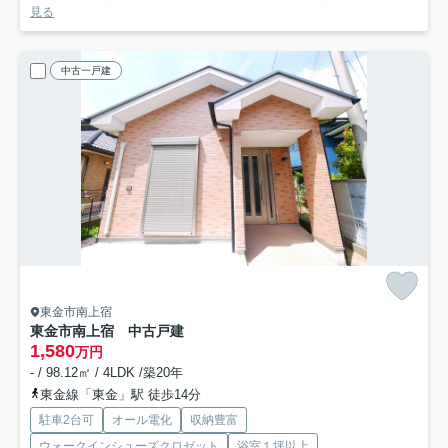
見る
中古一戸建
東金市南上宿
東金市南上宿 中古戸建
1,580
万円
- / 98.12㎡ / 4LDK /築20年
東金線「東金」駅 徒歩14分
駐車2台可
オール電化
収納豊富
ウォークインシューズクロゼット
浴室１坪以上