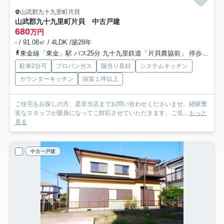
山武郡九十九里町片貝
山武郡九十九里町片貝 中古戸建
680
万円
- / 91.08㎡ / 4LDK /築28年
東金線「東金」駅 バス25分 九十九里鉄道「片貝農協前」 停歩6分
駐車2台可
プロパンガス
陽当り良好
システムキッチン
カウンターキッチン
浴室１坪以上
ご住宅をお探しの方、是非当店までお問い合わせくださいませ。経験豊
富なスタッフが親身になってご対応させていただきます。ご見...
もっと
見る
中古一戸建