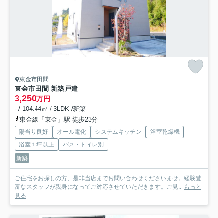
東金市田間
東金市田間 新築戸建
3,250
万円
- / 104.44㎡ / 3LDK /新築
東金線「東金」駅 徒歩23分
陽当り良好
オール電化
システムキッチン
浴室乾燥機
浴室１坪以上
バス・トイレ別
新築
ご住宅をお探しの方、是非当店までお問い合わせくださいませ。経験豊
富なスタッフが親身になってご対応させていただきます。ご見...
もっと
見る