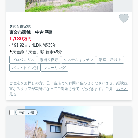
東金市家徳
東金市家徳 中古戸建
1,180
万円
- / 91.92㎡ / 4LDK /築35年
東金線「東金」駅 徒歩45分
プロパンガス
陽当り良好
システムキッチン
浴室１坪以上
バス・トイレ別
フローリング
ご住宅をお探しの方、是非当店までお問い合わせくださいませ。経験豊
富なスタッフが親身になってご対応させていただきます。ご見...
もっと
見る
中古一戸建