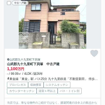
中古一戸建
山武郡九十九里町下貝塚
山武郡九十九里町下貝塚 中古戸建
1,100
万円
- / 99.09㎡ / 4LDK /築26年
東金線「東金」駅 バス25分 九十九里鉄道「不動堂新田」 停歩7分
プロパンガス
収納豊富
システムキッチン
カウンターキッチン
浴室１坪以上
バス・トイレ別
当店では、単なる物件のご紹介ではなく、建築関連の法令上の観点から