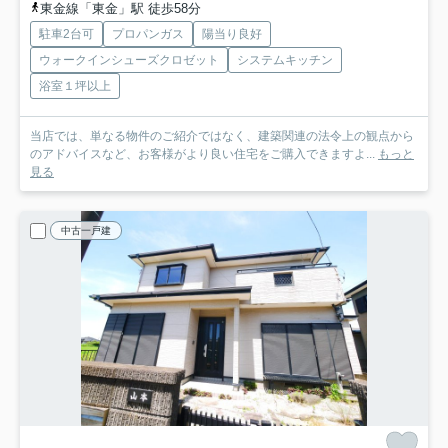
東金線「東金」駅 徒歩58分
駐車2台可
プロパンガス
陽当り良好
ウォークインシューズクロゼット
システムキッチン
浴室１坪以上
当店では、単なる物件のご紹介ではなく、建築関連の法令上の観点から
のアドバイスなど、お客様がより良い住宅をご購入できますよ...
もっと
見る
中古一戸建