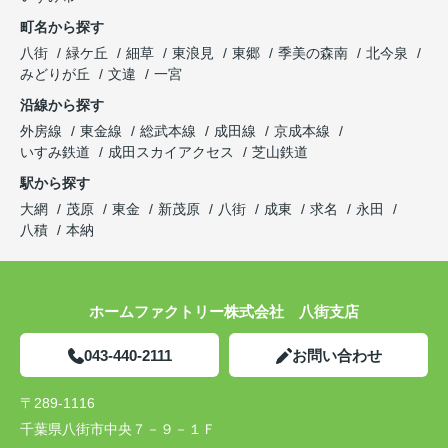
町名から探す
八街
緑ケ丘
細草
東浪見
東郷
季美の森南
北今泉
みどりが丘
文違
一宮
沿線から探す
外房線
東金線
総武本線
成田線
京成本線
いすみ鉄道
成田スカイアクセス
芝山鉄道
駅から探す
大網
茂原
東金
新茂原
八街
成東
求名
永田
八積
本納
ホームファクトリー株式会社 八街支店
043-440-2111
お問い合わせ
〒289-1116
千葉県八街市中央７－９－１Ｆ