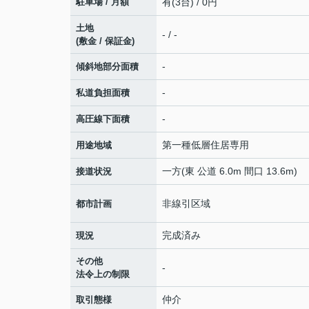
駐車場 / 月額
有(3台) / 0円
土地
- / -
(敷金 / 保証金)
-
傾斜地部分面積
-
私道負担面積
-
高圧線下面積
第一種低層住居専用
用途地域
一方(東 公道 6.0m 間口 13.6m)
接道状況
非線引区域
都市計画
完成済み
現況
その他
-
法令上の制限
仲介
取引態様