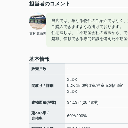
担当者のコメント
当店では、単なる物件のご紹介ではなく、
ご購入できますよう心掛けております。
住宅探しは、「不動産会社の選択から」で
高村 真由美
是非、信頼できる専門知識を備えた不動産
基本情報
-
販売戸数
3LDK
LDK 15.0帖 1室
/
洋室 5.2帖 3室
間取り / 詳細
3LDK
94.19㎡(28.49坪)
建物面積(坪数)
建ぺい率 /
60%/200%
容積率