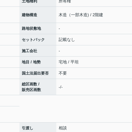
所有権
土地権利
木造（一部木造) / 2階建
建物構造
-
路地状敷地
記載なし
セットバック
-
施工会社
宅地 / 平坦
地目 / 地勢
不要
国土法届出要否
総区画数 /
-/-
販売区画数
相談
引渡し