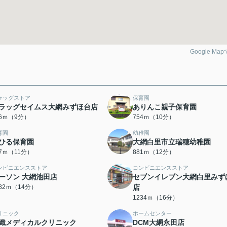
Google Ma
ラッグストア
保育園
ラッグセイムス大網みずほ台店
ありんこ親子保育園
76ｍ（9分）
754ｍ（10分）
育園
幼稚園
ひる保育園
大網白里市立瑞穂幼稚園
77ｍ（11分）
881ｍ（12分）
ンビニエンスストア
コンビニエンスストア
ーソン 大網池田店
セブンイレブン大網白里みず
082ｍ（14分）
店
1234ｍ（16分）
リニック
ホームセンター
織メディカルクリニック
DCM大網永田店