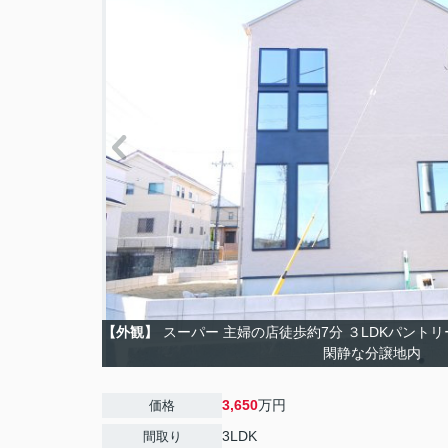
【外観】
スーパー 主婦の店徒歩約7分 ３LDKパントリ
閑静な分譲地内
3,650
万円
価格
3LDK
間取り