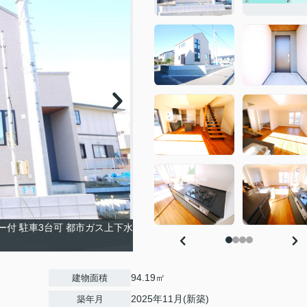
ー付 駐車3台可 都市ガス上下水
94.19㎡
建物面積
2025年11月(新築)
築年月