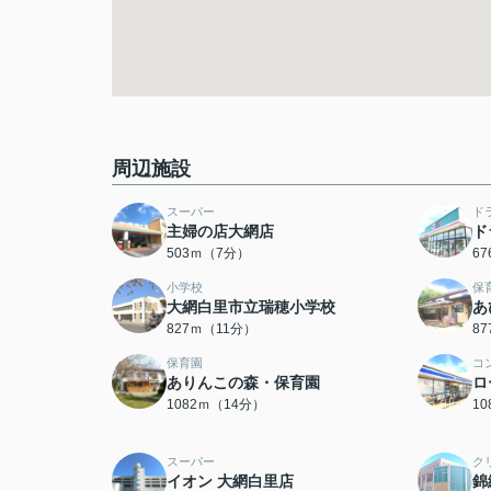
周辺施設
スーパー
ド
主婦の店大網店
ド
503ｍ（7分）
6
小学校
保
大網白里市立瑞穂小学校
あ
827ｍ（11分）
8
保育園
コ
ありんこの森・保育園
ロ
1082ｍ（14分）
1
スーパー
ク
イオン 大網白里店
錦