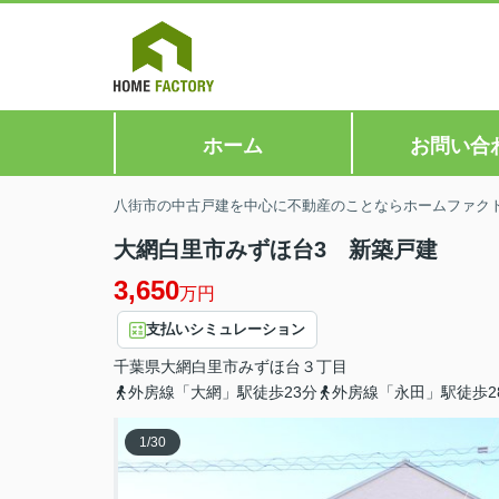
ホーム
お問い合
八街市の中古戸建を中心に不動産のことならホームファク
大網白里市みずほ台3 新築戸建
3,650
万円
支払いシミュレーション
千葉県
大網白里市
みずほ台
３丁目
外房線「大網」駅徒歩23分
外房線「永田」駅徒歩2
1
/
30