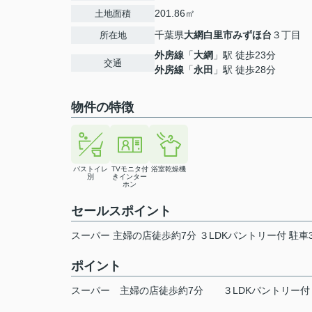
201.86㎡
土地面積
千葉県
大網白里市
みずほ台
３丁目
所在地
外房線
「
大網
」駅 徒歩23分
交通
外房線
「
永田
」駅 徒歩28分
物件の特徴
バストイレ
TVモニタ付
浴室乾燥機
別
きインター
ホン
セールスポイント
スーパー 主婦の店徒歩約7分 ３LDKパントリー付 駐
ポイント
スーパー
主婦の店徒歩約7分
３LDKパントリー付