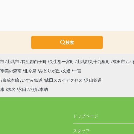
検索
市
山武市
長生郡白子町
長生郡一宮町
山武郡九十九里町
成田市
い
季美の森南
北今泉
みどりが丘
文違
一宮
線
京成本線
いすみ鉄道
成田スカイアクセス
芝山鉄道
成東
求名
永田
八積
本納
トップページ
スタッフ