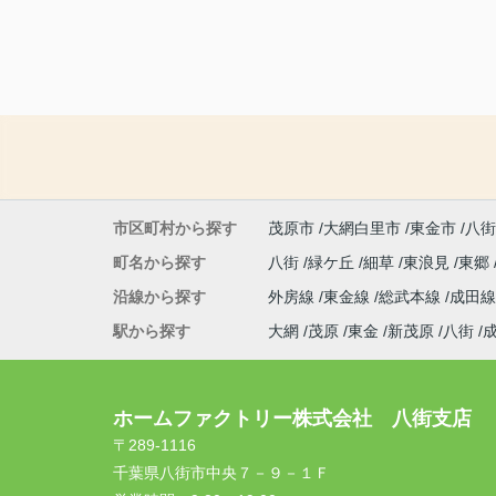
市区町村から探す
茂原市
大網白里市
東金市
八街
町名から探す
八街
緑ケ丘
細草
東浪見
東郷
沿線から探す
外房線
東金線
総武本線
成田
駅から探す
大網
茂原
東金
新茂原
八街
ホームファクトリー株式会社 八街支店
〒289-1116
千葉県八街市中央７－９－１Ｆ