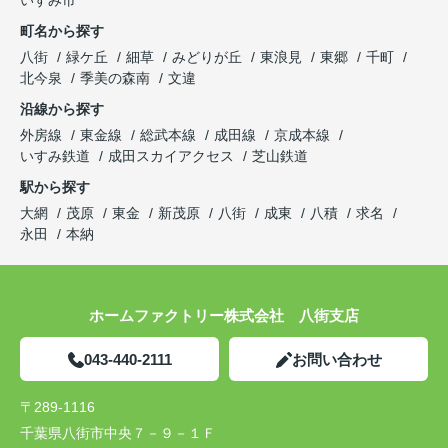
いすみ市
町名から探す
八街
緑ケ丘
細草
みどりが丘
東浪見
東郷
千町
北今泉
季美の森南
文違
沿線から探す
外房線
東金線
総武本線
成田線
京成本線
いすみ鉄道
成田スカイアクセス
芝山鉄道
駅から探す
大網
茂原
東金
新茂原
八街
成東
八積
求名
永田
本納
ホームファクトリー株式会社 八街支店
043-440-2111
お問い合わせ
〒289-1116
千葉県八街市中央７－９－１Ｆ