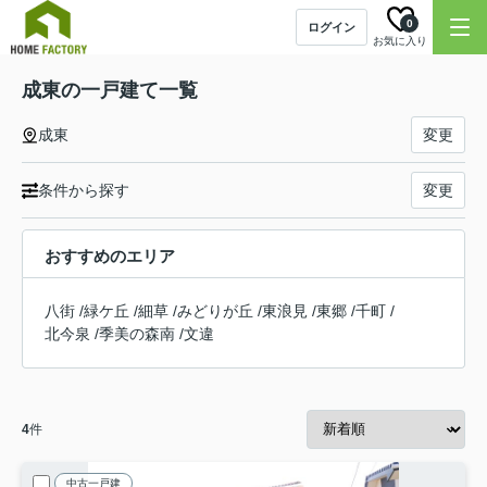
0
ログイン
お気に入り
成東の一戸建て一覧
成東
変更
条件から探す
変更
おすすめのエリア
八街
/
緑ケ丘
/
細草
/
みどりが丘
/
東浪見
/
東郷
/
千町
/
北今泉
/
季美の森南
/
文違
4
件
中古一戸建