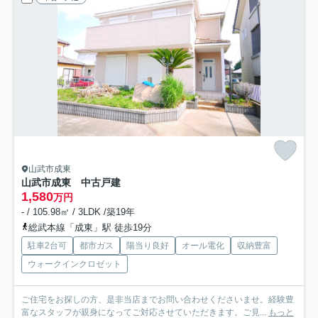
山武市成東
山武市成東 中古戸建
1,580
万円
- / 105.98㎡ / 3LDK /築19年
総武本線「成東」駅 徒歩19分
駐車2台可
都市ガス
陽当り良好
オール電化
収納豊富
ウォークインクロゼット
ご住宅をお探しの方、是非当店までお問い合わせくださいませ。経験豊
富なスタッフが親身になってご対応させていただきます。ご見...
もっと