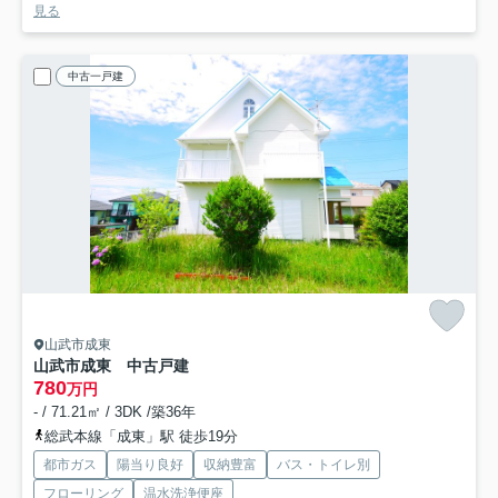
見る
中古一戸建
山武市成東
山武市成東 中古戸建
780
万円
- / 71.21㎡ / 3DK /築36年
総武本線「成東」駅 徒歩19分
都市ガス
陽当り良好
収納豊富
バス・トイレ別
フローリング
温水洗浄便座