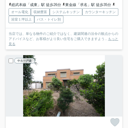
総武本線「成東」駅 徒歩26分
東金線「求名」駅 徒歩35分
総武本
オール電化
収納豊富
システムキッチン
カウンターキッチン
浴室１坪以上
バス・トイレ別
当店では、単なる物件のご紹介ではなく、建築関連の法令の観点からの
アドバイスなど、お客様がより良い住宅をご購入できますよう...
もっと
見る
中古一戸建