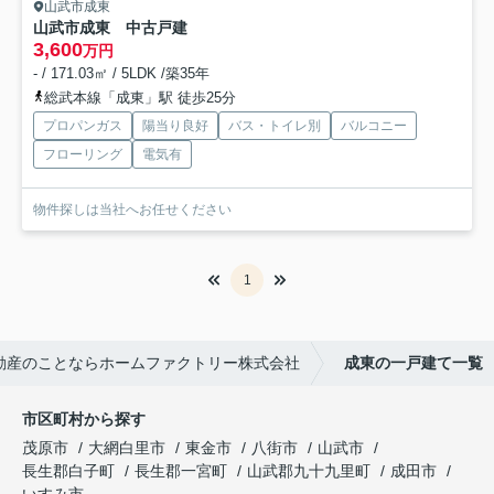
山武市成東
山武市成東 中古戸建
3,600
万円
- / 171.03㎡ / 5LDK /築35年
総武本線「成東」駅 徒歩25分
プロパンガス
陽当り良好
バス・トイレ別
バルコニー
フローリング
電気有
物件探しは当社へお任せください
1
動産のことならホームファクトリー株式会社
成東の一戸建て一覧
市区町村から探す
茂原市
大網白里市
東金市
八街市
山武市
長生郡白子町
長生郡一宮町
山武郡九十九里町
成田市