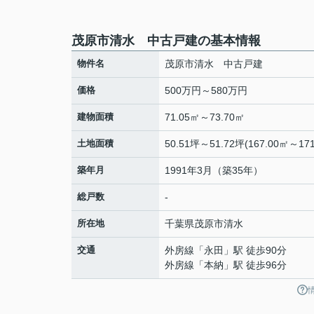
茂原市清水 中古戸建の基本情報
物件名
茂原市清水 中古戸建
価格
500万円～580万円
建物面積
71.05㎡～73.70㎡
土地面積
50.51坪～51.72坪(167.00㎡～171
築年月
1991年3月（築35年）
総戸数
-
所在地
千葉県
茂原市
清水
交通
外房線
「
永田
」駅 徒歩90分
外房線
「
本納
」駅 徒歩96分