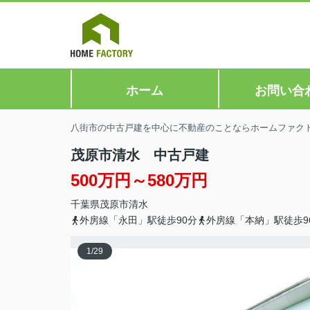
ホーム
お問い合
八街市の中古戸建を中心に不動産のことならホームファク
茂原市清水 中古戸建
500万円～580万円
千葉県
茂原市
清水
外房線「永田」駅徒歩90分
外房線「本納」駅徒歩9
1
/
29