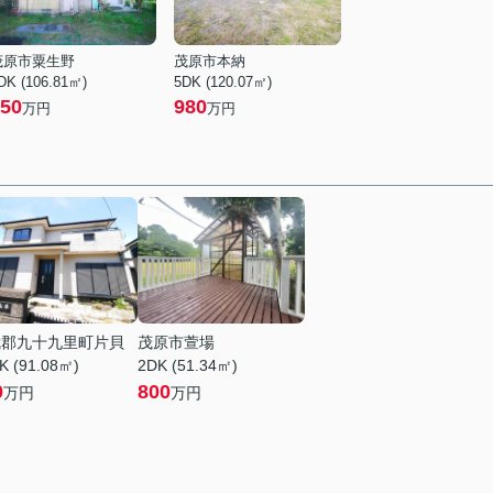
茂原市粟生野
茂原市本納
DK (106.81㎡)
5DK (120.07㎡)
50
980
万円
万円
武郡九十九里町片貝
茂原市萱場
K (91.08㎡)
2DK (51.34㎡)
0
800
万円
万円