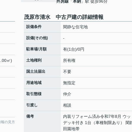
外房線
「
本納
」駅 徒歩96分
茂原市清水 中古戸建の詳細情報
設備条件
閑静な住宅地
設備(その他)
-
駐車場/月額
有(1台)/0円
.00㎡)
土地権利
所有権
国土法届出
不要
用途地域
無指定
取引態様
仲介
引渡し
相談
備考
内装リフォーム済み令和7年8月 ウッ
情報の見方
デッキ付き 1台（車種制限あり） 閑
田園地帯