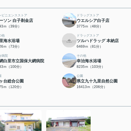
ンビニエンスストア
ドラッグストア
ーソン 白子剃金店
ウエルシア白子店
093ｍ（39分）
3775ｍ（48分）
の他
ドラッグストア
里海水浴場
ツルハドラッグ 本納店
826ｍ（73分）
6469ｍ（81分）
合病院
その他
網白里市立国保大網病院
幸治海水浴場
983ｍ（100分）
8235ｍ（103分）
園
公園
ヶ台総合公園
県立九十九里自然公園
575ｍ（120分）
16413ｍ（206分）