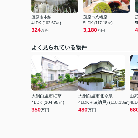
茂原市本納
茂原市八幡原
4LDK (102.67㎡)
5LDK (117.18㎡)
5
324
3,180
4
万円
万円
よく見られている物件
大網白里市細草
大網白里市北今泉
山
4LDK (104.95㎡)
4LDK＋S(納戸) (118.13㎡)
4LD
350
480
68
万円
万円