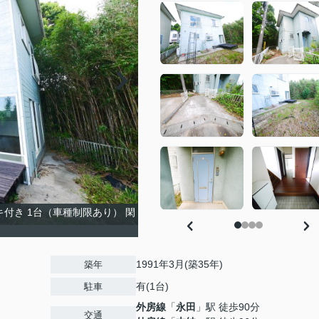
付き 1台（車種制限あり） 閑
1991年3月(築35年)
築年
有(1台)
駐車
外房線
「
永田
」駅 徒歩90分
交通