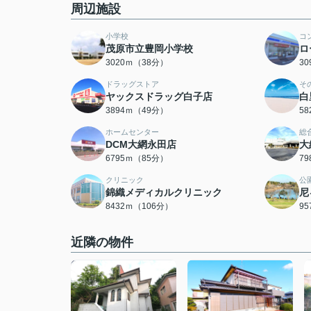
周辺施設
小学校
コ
茂原市立豊岡小学校
ロ
3020ｍ（38分）
3
ドラッグストア
そ
ヤックスドラッグ白子店
白
3894ｍ（49分）
5
ホームセンター
総
DCM大網永田店
大
6795ｍ（85分）
7
クリニック
公
錦織メディカルクリニック
尼
8432ｍ（106分）
9
近隣の物件