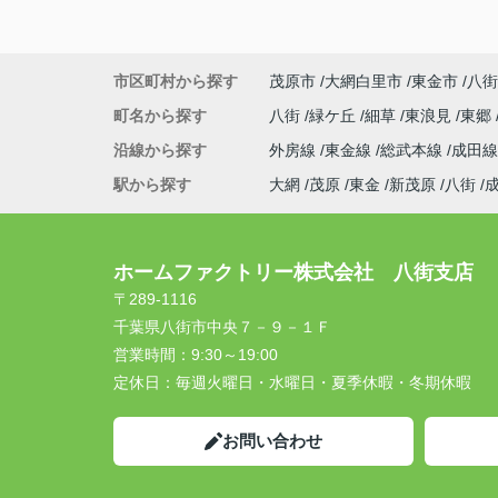
市区町村から探す
茂原市
大網白里市
東金市
八街
町名から探す
八街
緑ケ丘
細草
東浪見
東郷
沿線から探す
外房線
東金線
総武本線
成田
駅から探す
大網
茂原
東金
新茂原
八街
ホームファクトリー株式会社 八街支店
〒289-1116
千葉県八街市中央７－９－１Ｆ
営業時間：
9:30～19:00
定休日：
毎週火曜日・水曜日・夏季休暇・冬期休暇
お問い合わせ