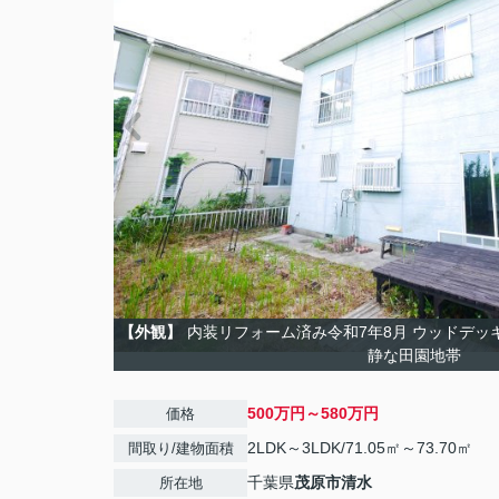
【外観】
内装リフォーム済み令和7年8月 ウッドデッキ
静な田園地帯
500万円～580万円
価格
2LDK～3LDK/71.05㎡～73.70㎡
間取り/建物面積
千葉県
茂原市
清水
所在地