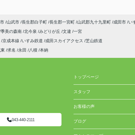
市
山武市
長生郡白子町
長生郡一宮町
山武郡九十九里町
成田市
い
季美の森南
北今泉
みどりが丘
文違
一宮
線
京成本線
いすみ鉄道
成田スカイアクセス
芝山鉄道
成東
求名
永田
八積
本納
トップページ
スタッフ
お客様の声
043-440-2111
ブログ