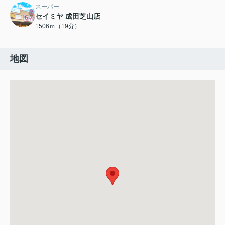
スーパー
セイミヤ 成田芝山店
1506ｍ（19分）
地図