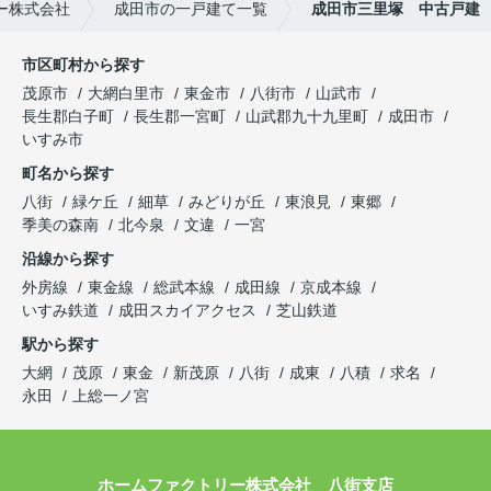
ー株式会社
成田市の一戸建て一覧
成田市三里塚 中古戸建
市区町村から探す
茂原市
大網白里市
東金市
八街市
山武市
長生郡白子町
長生郡一宮町
山武郡九十九里町
成田市
いすみ市
町名から探す
八街
緑ケ丘
細草
みどりが丘
東浪見
東郷
季美の森南
北今泉
文違
一宮
沿線から探す
外房線
東金線
総武本線
成田線
京成本線
いすみ鉄道
成田スカイアクセス
芝山鉄道
駅から探す
大網
茂原
東金
新茂原
八街
成東
八積
求名
永田
上総一ノ宮
ホームファクトリー株式会社 八街支店