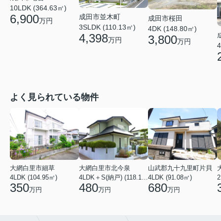
10LDK (364.63㎡)
6,900
成田市並木町
成田市桜田
万円
3SLDK (110.13㎡)
4DK (148.80㎡)
4,398
3,800
万円
万円
4
よく見られている物件
大網白里市細草
大網白里市北今泉
山武郡九十九里町片貝
4LDK (104.95㎡)
4LDK＋S(納戸) (118.13㎡)
4LDK (91.08㎡)
350
480
680
万円
万円
万円