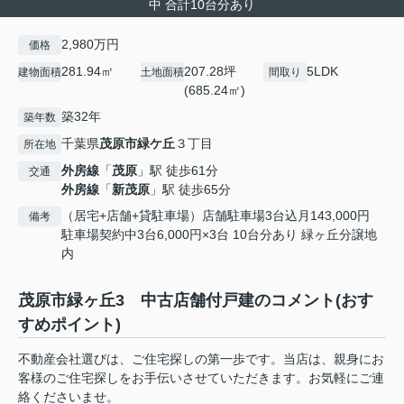
中 合計10台分あり
2,980万円
価格
281.94㎡
207.28坪
5LDK
建物面積
土地面積
間取り
(685.24㎡)
築32年
築年数
千葉県
茂原市
緑ケ丘
３丁目
所在地
外房線
「
茂原
」駅 徒歩61分
交通
外房線
「
新茂原
」駅 徒歩65分
（居宅+店舗+貸駐車場）店舗駐車場3台込月143,000円
備考
駐車場契約中3台6,000円×3台 10台分あり 緑ヶ丘分譲地
内
茂原市緑ヶ丘3 中古店舗付戸建のコメント(おす
すめポイント)
不動産会社選びは、ご住宅探しの第一歩です。当店は、親身にお
客様のご住宅探しをお手伝いさせていただきます。お気軽にご連
絡くださいませ。