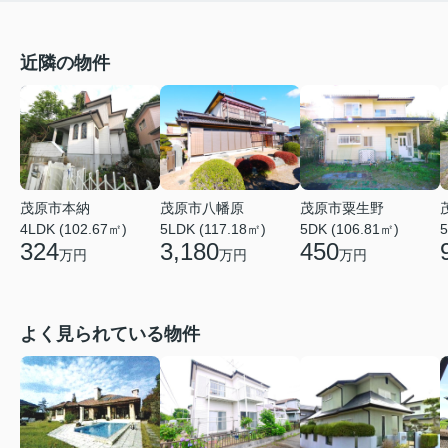
近隣の物件
茂原市本納
茂原市八幡原
茂原市粟生野
4LDK (102.67㎡)
5LDK (117.18㎡)
5DK (106.81㎡)
5
324
3,180
450
万円
万円
万円
よく見られている物件