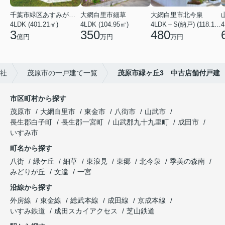
千葉市緑区あすみが丘６丁目
大網白里市細草
大網白里市北今泉
4LDK (401.21㎡)
4LDK (104.95㎡)
4LDK＋S(納戸) (118.13㎡)
4
3
350
480
億円
万円
万円
社
茂原市の一戸建て一覧
茂原市緑ヶ丘3 中古店舗付戸建
市区町村から探す
茂原市
大網白里市
東金市
八街市
山武市
長生郡白子町
長生郡一宮町
山武郡九十九里町
成田市
いすみ市
町名から探す
八街
緑ケ丘
細草
東浪見
東郷
北今泉
季美の森南
みどりが丘
文違
一宮
沿線から探す
外房線
東金線
総武本線
成田線
京成本線
いすみ鉄道
成田スカイアクセス
芝山鉄道