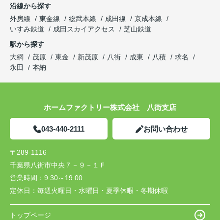
沿線から探す
外房線
東金線
総武本線
成田線
京成本線
いすみ鉄道
成田スカイアクセス
芝山鉄道
駅から探す
大網
茂原
東金
新茂原
八街
成東
八積
求名
永田
本納
ホームファクトリー株式会社 八街支店
043-440-2111
お問い合わせ
〒289-1116
千葉県八街市中央７－９－１Ｆ
営業時間：
9:30～19:00
定休日：
毎週火曜日・水曜日・夏季休暇・冬期休暇
トップページ