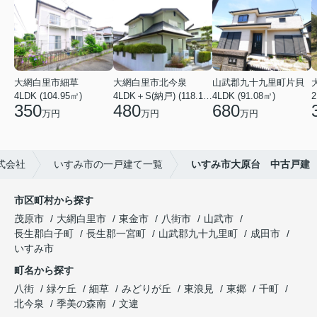
大網白里市細草
大網白里市北今泉
山武郡九十九里町片貝
4LDK (104.95㎡)
4LDK＋S(納戸) (118.13㎡)
4LDK (91.08㎡)
350
480
680
万円
万円
万円
式会社
いすみ市の一戸建て一覧
いすみ市大原台 中古戸建
市区町村から探す
茂原市
大網白里市
東金市
八街市
山武市
長生郡白子町
長生郡一宮町
山武郡九十九里町
成田市
いすみ市
町名から探す
八街
緑ケ丘
細草
みどりが丘
東浪見
東郷
千町
北今泉
季美の森南
文違