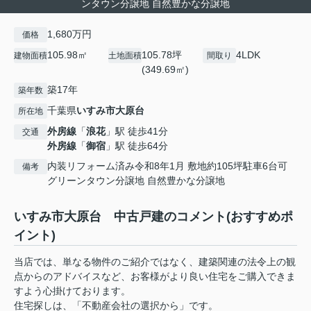
ンタウン分譲地 自然豊かな分譲地
1,680万円
価格
105.98㎡
105.78坪
4LDK
建物面積
土地面積
間取り
(349.69㎡)
築17年
築年数
千葉県
いすみ市
大原台
所在地
外房線
「
浪花
」駅 徒歩41分
交通
外房線
「
御宿
」駅 徒歩64分
内装リフォーム済み令和8年1月 敷地約105坪駐車6台可
備考
グリーンタウン分譲地 自然豊かな分譲地
いすみ市大原台 中古戸建のコメント(おすすめポ
イント)
当店では、単なる物件のご紹介ではなく、建築関連の法令上の観
点からのアドバイスなど、お客様がより良い住宅をご購入できま
すよう心掛けております。
住宅探しは、「不動産会社の選択から」です。