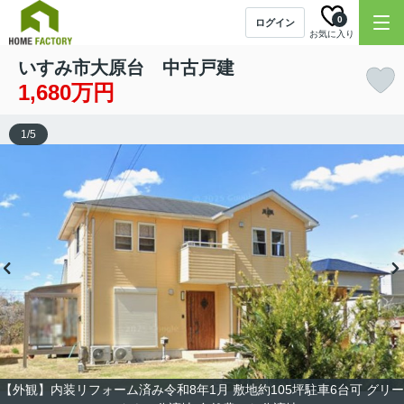
0
ログイン
お気に入り
いすみ市大原台 中古戸建
1,680万円
1
/
5
【外観】内装リフォーム済み令和8年1月 敷地約105坪駐車6台可 グリー