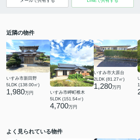
メールで共有する
LINEで共有する
近隣の物件
いすみ市大原台
いすみ市新田野
2LDK (81.27㎡)
1,280
5LDK (138.00㎡)
1
万円
1,980
いすみ市岬町椎木
万円
5LDK (151.54㎡)
4,700
万円
よく見られている物件