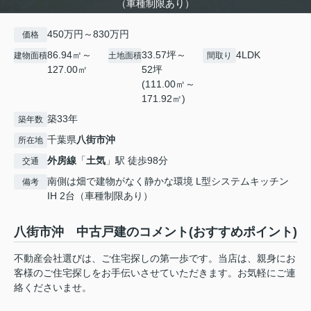
（車種制限あり）
450万円～830万円
価格
86.94㎡～
33.57坪～
4LDK
建物面積
土地面積
間取り
127.00㎡
52坪
(111.00㎡～
171.92㎡)
築33年
築年数
千葉県
八街市
沖
所在地
外房線
「
土気
」駅 徒歩98分
交通
南側は畑で建物がなく静かな環境 L型システムキッチン
備考
IH 2台（車種制限あり）
八街市沖 中古戸建のコメント(おすすめポイント)
不動産会社選びは、ご住宅探しの第一歩です。当店は、親身にお
客様のご住宅探しをお手伝いさせていただきます。お気軽にご連
絡くださいませ。