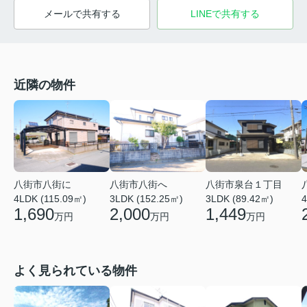
メールで共有する
LINEで共有する
近隣の物件
八街市泉台１丁目
八街市八街に
八街市八街へ
3LDK (89.42㎡)
4LDK (115.09㎡)
3LDK (152.25㎡)
4
1,449
1,690
2,000
万円
万円
万円
よく見られている物件