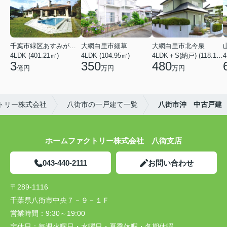
千葉市緑区あすみが丘６丁目
大網白里市細草
大網白里市北今泉
4LDK (401.21㎡)
4LDK (104.95㎡)
4LDK＋S(納戸) (118.13㎡)
4
3
350
480
億円
万円
万円
トリー株式会社
八街市の一戸建て一覧
八街市沖 中古戸建
ホームファクトリー株式会社 八街支店
043-440-2111
お問い合わせ
〒289-1116
千葉県八街市中央７－９－１Ｆ
営業時間：
9:30～19:00
定休日：
毎週火曜日・水曜日・夏季休暇・冬期休暇