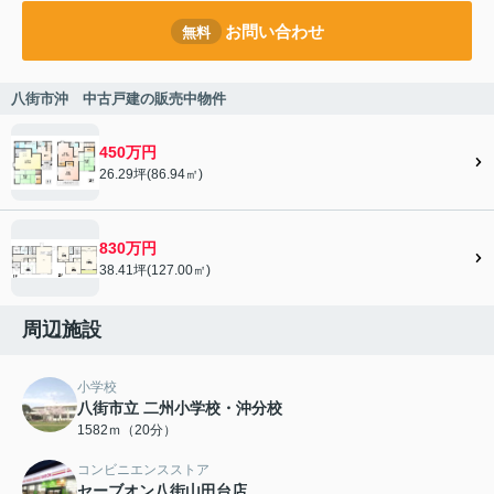
お問い合わせ
無料
八街市沖 中古戸建の販売中物件
450万円
26.29坪(86.94㎡)
830万円
38.41坪(127.00㎡)
周辺施設
小学校
八街市立 二州小学校・沖分校
1582ｍ（20分）
コンビニエンスストア
セーブオン八街山田台店