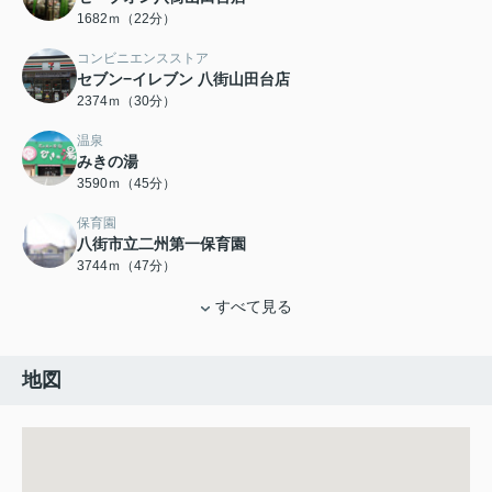
1682ｍ（22分）
コンビニエンスストア
セブン−イレブン 八街山田台店
2374ｍ（30分）
温泉
みきの湯
3590ｍ（45分）
保育園
八街市立二州第一保育園
3744ｍ（47分）
すべて見る
地図