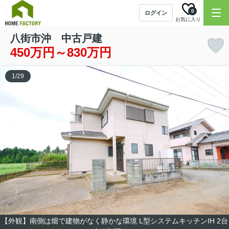
0
ログイン
お気に入り
八街市沖 中古戸建
450万円～830万円
1
/
29
【外観】南側は畑で建物がなく静かな環境 L型システムキッチンIH 2台