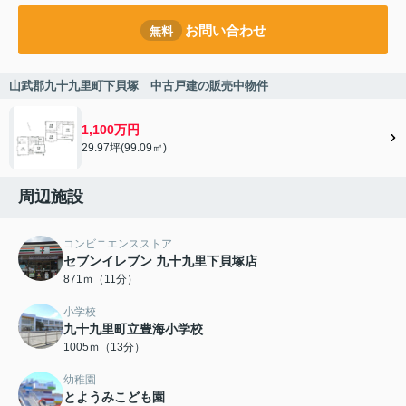
お問い合わせ
無料
山武郡九十九里町下貝塚 中古戸建の販売中物件
1,100万円
29.97坪(99.09㎡)
周辺施設
コンビニエンスストア
セブンイレブン 九十九里下貝塚店
871ｍ（11分）
小学校
九十九里町立豊海小学校
1005ｍ（13分）
幼稚園
とようみこども園