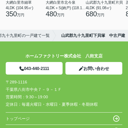
大網白里市細草
大網白里市北今泉
山武郡九十九里町片貝
4LDK (104.95㎡)
4LDK＋S(納戸) (118.13㎡)
4LDK (91.08㎡)
2
350
480
680
万円
万円
万円
郡九十九里町の一戸建て一覧
山武郡九十九里町下貝塚 中古戸建
ホームファクトリー株式会社 八街支店
043-440-2111
お問い合わせ
〒289-1116
千葉県八街市中央７－９－１Ｆ
営業時間：
9:30～19:00
定休日：
毎週火曜日・水曜日・夏季休暇・冬期休暇
トップページ