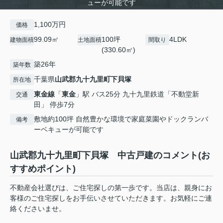
ューが可能です
1,100万円
価格
99.09㎡
100坪
4LDK
建物面積
土地面積
間取り
(330.60㎡)
築26年
築年数
千葉県
山武郡九十九里町
下貝塚
所在地
東金線
「
東金
」駅 バス25分 九十九里鉄道「不動堂新
交通
田」 停歩7分
敷地約100坪 自然豊かな環境で家庭菜園やドックランバ
備考
ーベキューが可能です
山武郡九十九里町下貝塚 中古戸建のコメント(お
すすめポイント)
不動産会社選びは、ご住宅探しの第一歩です。当店は、親身にお
客様のご住宅探しをお手伝いさせていただきます。お気軽にご連
絡くださいませ。