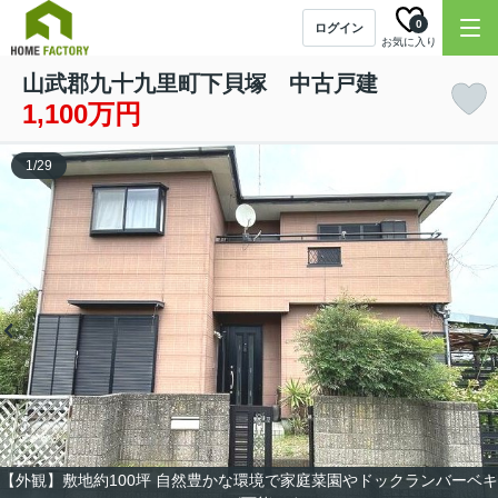
0
ログイン
お気に入り
山武郡九十九里町下貝塚 中古戸建
1,100万円
1
/
29
【外観】敷地約100坪 自然豊かな環境で家庭菜園やドックランバーベキ