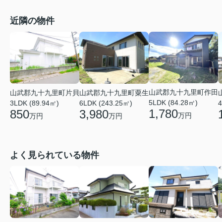
近隣の物件
山武郡九十九里町作田
山武郡九十九里町粟生
山武郡九十九里町片貝
5LDK (84.28㎡)
6LDK (243.25㎡)
3LDK (89.94㎡)
4
1,780
3,980
850
万円
万円
万円
よく見られている物件