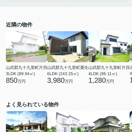
近隣の物件
山武郡九十九里町粟生
山武郡九十九里町片貝
山武郡九十九里町片貝
4
6LDK (243.25㎡)
3LDK (89.94㎡)
4LDK (86.11㎡)
3,980
850
1,280
万円
万円
万円
よく見られている物件