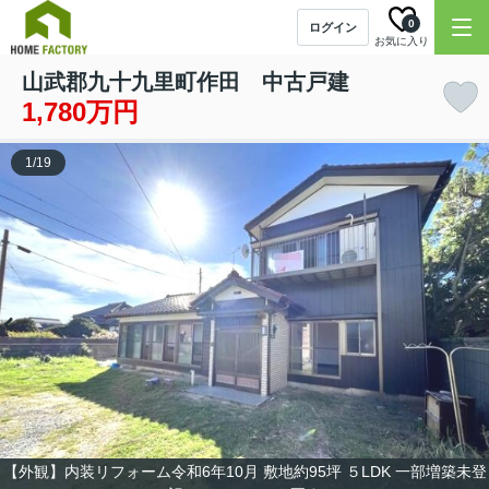
0
ログイン
お気に入り
山武郡九十九里町作田 中古戸建
1,780万円
1
/
19
【外観】内装リフォーム令和6年10月 敷地約95坪 ５LDK 一部増築未登