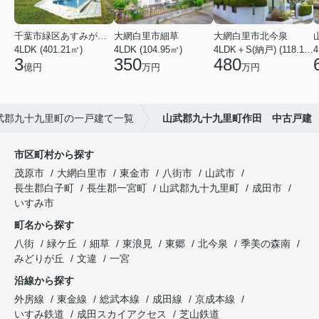
千葉市緑区あすみが丘６丁目
大網白里市細草
大網白里市北今泉
4LDK (401.21㎡)
4LDK (104.95㎡)
4LDK＋S(納戸) (118.13㎡)
4
3
350
480
億円
万円
万円
武郡九十九里町の一戸建て一覧
山武郡九十九里町作田 中古戸建
市区町村から探す
茂原市
大網白里市
東金市
八街市
山武市
長生郡白子町
長生郡一宮町
山武郡九十九里町
成田市
いすみ市
町名から探す
八街
緑ケ丘
細草
東浪見
東郷
北今泉
季美の森南
みどりが丘
文違
一宮
沿線から探す
外房線
東金線
総武本線
成田線
京成本線
いすみ鉄道
成田スカイアクセス
芝山鉄道