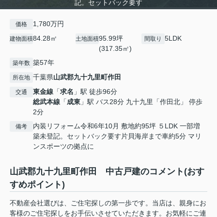
記。セットバック要す
1,780万円
価格
84.28㎡
95.99坪
5LDK
建物面積
土地面積
間取り
(317.35㎡)
築57年
築年数
千葉県
山武郡九十九里町
作田
所在地
東金線
「
求名
」駅 徒歩96分
交通
総武本線
「
成東
」駅 バス28分 九十九里「作田北」 停歩
2分
内装リフォーム令和6年10月 敷地約95坪 ５LDK 一部増
備考
築未登記。セットバック要す片貝海岸まで車約5分 マリ
ンスポーツの拠点に
山武郡九十九里町作田 中古戸建のコメント(おす
すめポイント)
不動産会社選びは、ご住宅探しの第一歩です。当店は、親身にお
客様のご住宅探しをお手伝いさせていただきます。お気軽にご連