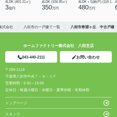
4LDK (401.21㎡)
4LDK (104.95㎡)
4LDK＋S(納戸) (118.13㎡)
4
3
350
480
億円
万円
万円
株式会社
八街市の一戸建て一覧
八街市希望ヶ丘 中古戸建
ホームファクトリー株式会社 八街支店
043-440-2111
お問い合わせ
〒289-1116
千葉県八街市中央７－９－１Ｆ
営業時間：
9:30～19:00
定休日：
毎週火曜日・水曜日・夏季休暇・冬期休暇
トップページ
スタッフ