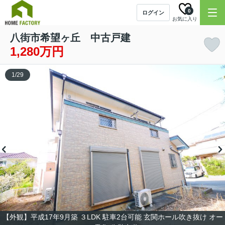
0
ログイン
お気に入り
八街市希望ヶ丘 中古戸建
1,280万円
1
/
29
【外観】平成17年9月築 ３LDK 駐車2台可能 玄関ホール吹き抜け オー