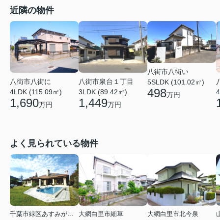
近隣の物件
八街市八街い
八街市泉台１丁目
八街市八街に
5SLDK (101.02㎡)
498
3LDK (89.42㎡)
4LDK (115.09㎡)
4
万円
1,449
1,690
万円
万円
よく見られている物件
千葉市緑区あすみが丘６丁目
大網白里市細草
大網白里市北今泉