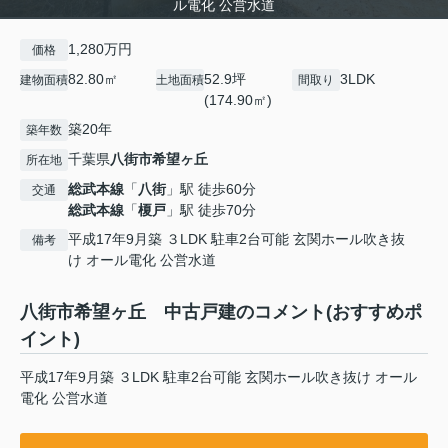
ル電化 公営水道
1,280万円
価格
82.80㎡
52.9坪
3LDK
建物面積
土地面積
間取り
(174.90㎡)
築20年
築年数
千葉県
八街市
希望ヶ丘
所在地
総武本線
「
八街
」駅 徒歩60分
交通
総武本線
「
榎戸
」駅 徒歩70分
平成17年9月築 ３LDK 駐車2台可能 玄関ホール吹き抜
備考
け オール電化 公営水道
八街市希望ヶ丘 中古戸建のコメント(おすすめポ
イント)
平成17年9月築 ３LDK 駐車2台可能 玄関ホール吹き抜け オール
電化 公営水道