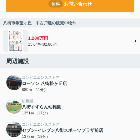
お問い合わせ
無料
八街市希望ヶ丘 中古戸建の販売中物件
1,280万円
25.04坪(82.80㎡)
周辺施設
コンビニエンスストア
ローソン 八街松ヶ丘店
880ｍ（11分）
幼稚園
八街すずらん幼稚園
1351ｍ（17分）
コンビニエンスストア
セブン−イレブン八街スポーツプラザ前店
1372ｍ（18分）